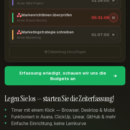
01:24:00
Acme Web Project
Markenrichtlinien überprüfen
00:31:07
Acme Brand Identity
Marketingstrategie schreiben
01:07:00
Acme Marketing
Zeiteintrag hinzufügen
Erfassung erledigt, schauen wir uns die
Budgets an
Legen Sie los — starten Sie die Zeiterfassung!
Timer mit einem Klick — Browser, Desktop & Mobil
Funktioniert in Asana, ClickUp, Linear, GitHub & mehr
Einfache Einrichtung, keine Lernkurve