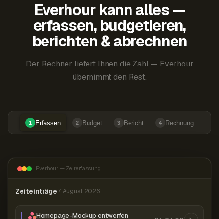
Everhour kann alles —
erfassen, budgetieren,
berichten & abrechnen
Der Rechner liefert Ihnen die Zahl — Everhour
übernimmt den Rest.
Erfassen
Budget
Bericht
Rechnung
1
2
3
4
Everhour — Zeiterfassung
Zeiteinträge
7. August 2026
Homepage-Mockup entwerfen