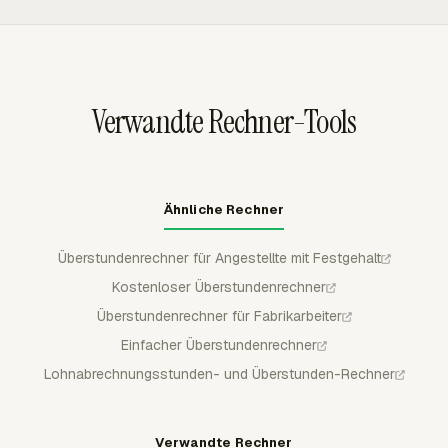
zu erkennen, bevor überstundensensible Kosten Payroll
Wenn Überstundenerfassung aktiviert ist, können
oder Projektverantwortliche überraschen.
Überstunden- und Doppelüberstundendaten in Team
Hours und konfigurierbaren Berichten für die Payroll-
Prüfung erscheinen.
Verwandte Rechner-Tools
Ähnliche Rechner
Überstundenrechner für Angestellte mit Festgehalt
Kostenloser Überstundenrechner
Überstundenrechner für Fabrikarbeiter
Einfacher Überstundenrechner
Lohnabrechnungsstunden- und Überstunden-Rechner
Verwandte Rechner