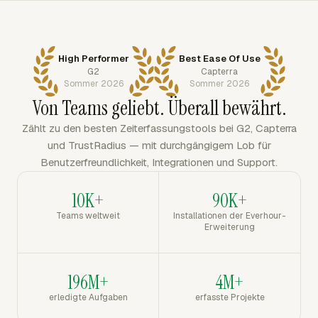
High Performer
Best Ease Of Use
G2
Capterra
Sommer 2026
Sommer 2026
Von Teams geliebt. Überall bewährt.
Zählt zu den besten Zeiterfassungstools bei G2, Capterra
und TrustRadius — mit durchgängigem Lob für
Benutzerfreundlichkeit, Integrationen und Support.
10K+
90K+
Teams weltweit
Installationen der Everhour-
Erweiterung
196M+
4M+
erledigte Aufgaben
erfasste Projekte