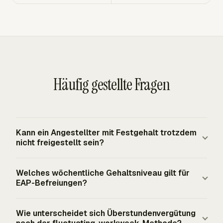
Häufig gestellte Fragen
Kann ein Angestellter mit Festgehalt trotzdem
nicht freigestellt sein?
Ja. Ein Angestellter mit Festgehalt kann erfasst und
Welches wöchentliche Gehaltsniveau gilt für
nicht freigestellt sein, was bedeutet, dass der
EAP-Befreiungen?
Arbeitnehmer Überstunden für Arbeitsstunden über 40 in
einer festen 168-stündigen FLSA-Arbeitswoche erhalten
Für Befreiungen für leitende, administrative und
Wie unterscheidet sich Überstundenvergütung
muss. Der Befreiungsstatus hängt vom geltenden
professionelle Tätigkeiten wendet das DOL nach der