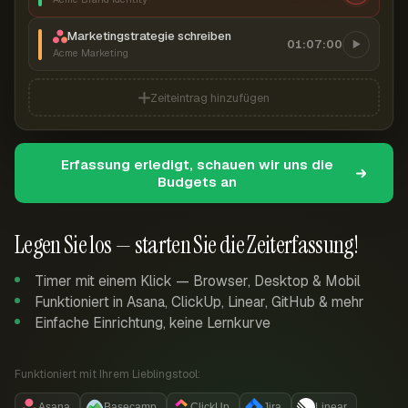
Marketingstrategie schreiben
01:07:00
Acme Marketing
Zeiteintrag hinzufügen
Erfassung erledigt, schauen wir uns die
Budgets an
Legen Sie los — starten Sie die Zeiterfassung!
Timer mit einem Klick — Browser, Desktop & Mobil
Funktioniert in Asana, ClickUp, Linear, GitHub & mehr
Einfache Einrichtung, keine Lernkurve
Funktioniert mit Ihrem Lieblingstool:
Asana
Basecamp
ClickUp
Jira
Linear