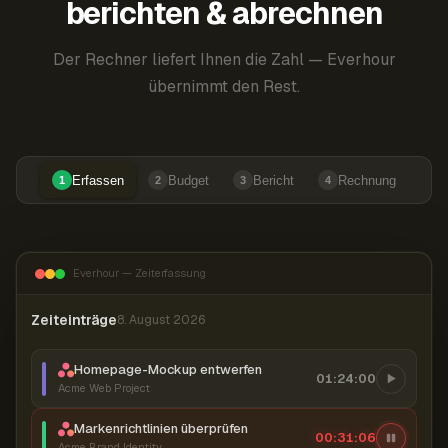
berichten & abrechnen
Der Rechner liefert Ihnen die Zahl — Everhour
übernimmt den Rest.
Erfassen
Budget
Bericht
Rechnung
1
2
3
4
Everhour — Zeiterfassung
Zeiteinträge
8. August 2026
Homepage-Mockup entwerfen
01:24:00
Acme Web Project
Markenrichtlinien überprüfen
00:31:07
Acme Brand Identity