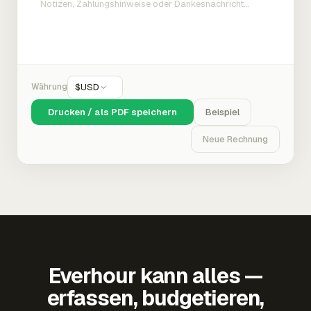
Währung
$
USD
Drucken / als PDF speichern
Beispiel
Neue Rechnung
Everhour kann alles —
erfassen, budgetieren,