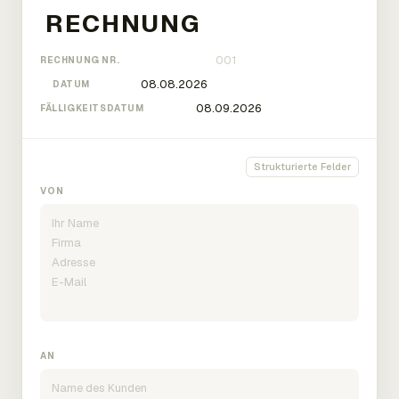
RECHNUNG NR.
DATUM
FÄLLIGKEITSDATUM
Strukturierte Felder
VON
AN