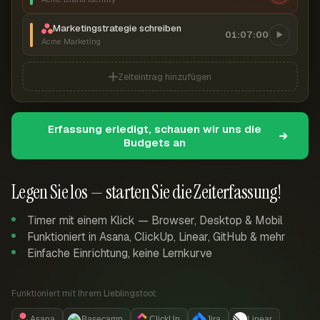
Marketingstrategie schreiben
01:07:00
Acme Marketing
Zeiteintrag hinzufügen
Erfassung erledigt, schauen wir uns die
Budgets an
Legen Sie los — starten Sie die Zeiterfassung!
Timer mit einem Klick — Browser, Desktop & Mobil
Funktioniert in Asana, ClickUp, Linear, GitHub & mehr
Einfache Einrichtung, keine Lernkurve
Funktioniert mit Ihrem Lieblingstool:
Asana
Basecamp
ClickUp
Jira
Linear