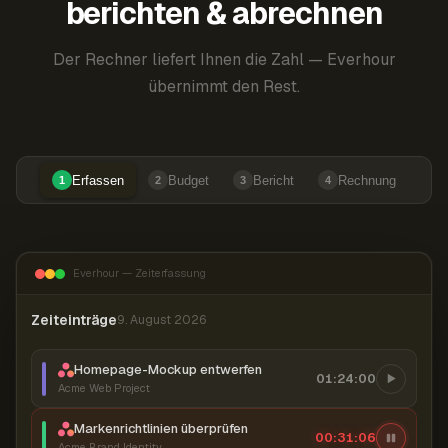
berichten & abrechnen
Der Rechner liefert Ihnen die Zahl — Everhour
übernimmt den Rest.
Erfassen
Budget
Bericht
Rechnung
1
2
3
4
Everhour — Zeiterfassung
Zeiteinträge
9. August 2026
Homepage-Mockup entwerfen
01:24:00
Acme Web Project
Markenrichtlinien überprüfen
00:31:07
Acme Brand Identity