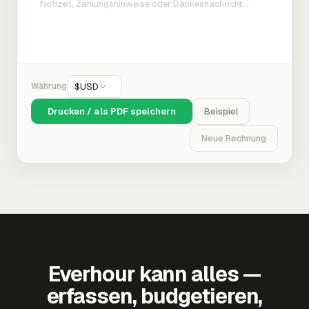
Währung
$
USD
Drucken / als PDF speichern
Beispiel
Neue Rechnung
Everhour kann alles —
erfassen, budgetieren,