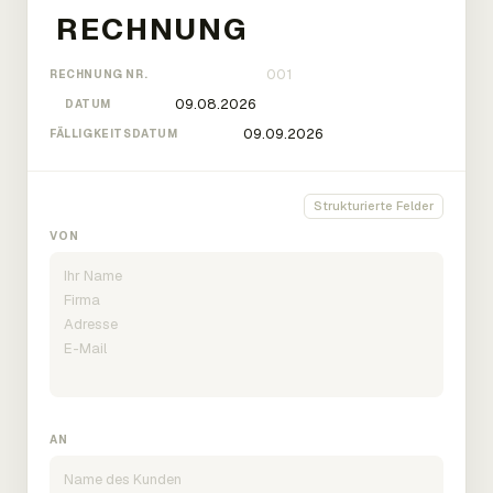
RECHNUNG NR.
DATUM
FÄLLIGKEITSDATUM
Strukturierte Felder
VON
AN