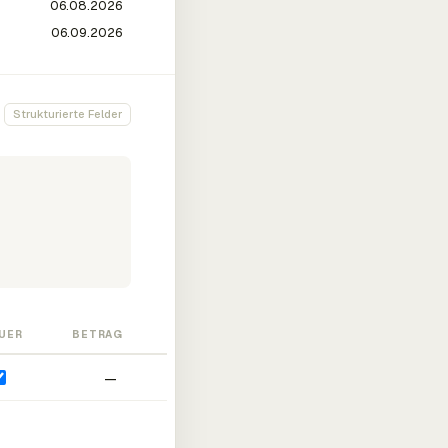
Strukturierte Felder
UER
BETRAG
—