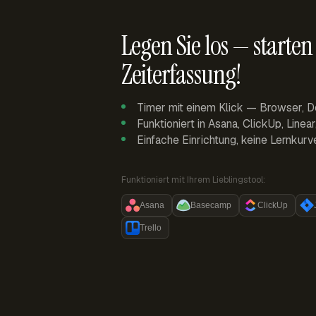
Legen Sie los — starten 
Zeiterfassung!
Timer mit einem Klick — Browser, D
Funktioniert in Asana, ClickUp, Linea
Einfache Einrichtung, keine Lernkurv
Funktioniert mit Ihrem Lieblingstool:
Asana
Basecamp
ClickUp
Trello