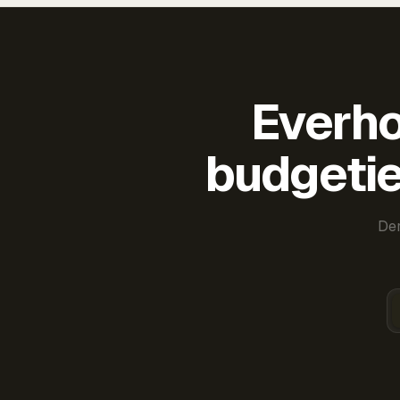
Everho
budgetie
Der