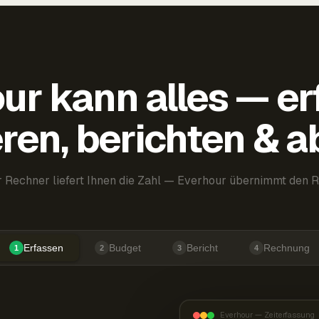
ur kann alles — er
ren, berichten & 
 Rechner liefert Ihnen die Zahl — Everhour übernimmt den R
Erfassen
Budget
Bericht
Rechnung
1
2
3
4
Everhour — Zeiterfassung