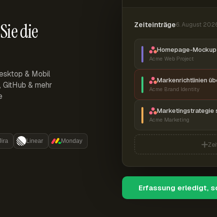
Sie die
Zeiteinträge
6. August 202
Homepage-Mockup 
Acme Web Project
esktop & Mobil
Markenrichtlinien ü
r, GitHub & mehr
Acme Brand Identity
e
Marketingstrategie 
Acme Marketing
Jira
Linear
Monday
Zei
Erfassung erledigt, 