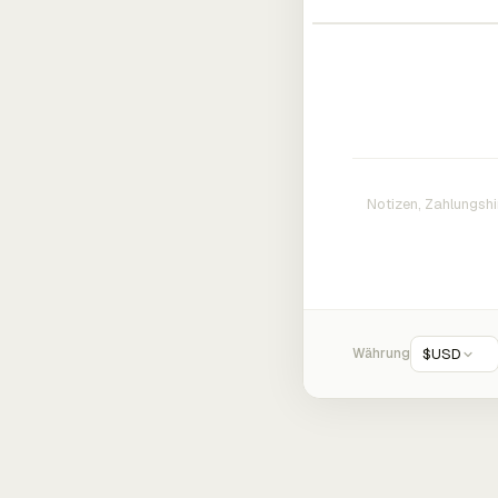
Währung
$
USD