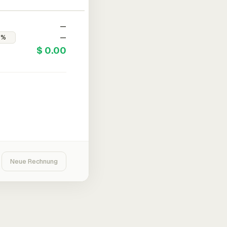
—
—
$ 0.00
Neue Rechnung