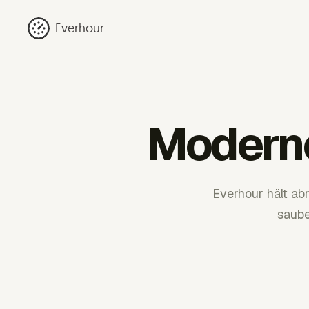
Everhour
Modern
Everhour hält ab
saube