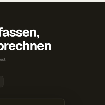
fassen,
abrechnen
est.