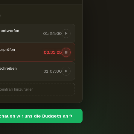
6
entwerfen
01:24:00
berprüfen
00:31:06
schreiben
01:07:00
teintrag hinzufügen
schauen wir uns die Budgets an