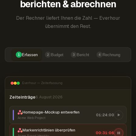
berichten & abrechnen
Der Rechner liefert Ihnen die Zahl — Everhour
übernimmt den Rest.
Erfassen
Budget
Bericht
Rechnung
1
2
3
4
Everhour — Zeiterfassung
Zeiteinträge
6. August 2026
Homepage-Mockup entwerfen
01:24:00
Acme Web Project
Markenrichtlinien überprüfen
00:31:07
Acme Brand Identity