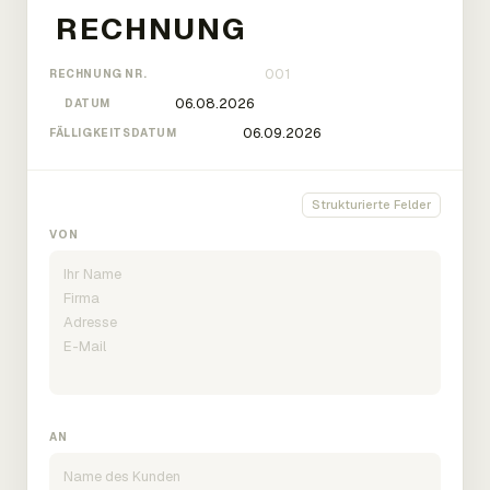
RECHNUNG NR.
DATUM
FÄLLIGKEITSDATUM
Strukturierte Felder
VON
AN