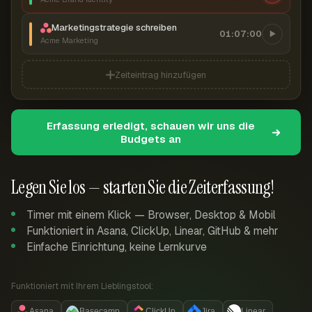
Marketingstrategie schreiben
01:07:00
Acme Marketing
Zeiteintrag hinzufügen
Erfassung erledigt, schauen wir uns die
Budgets an
Legen Sie los — starten Sie die Zeiterfassung!
Timer mit einem Klick — Browser, Desktop & Mobil
Funktioniert in Asana, ClickUp, Linear, GitHub & mehr
Einfache Einrichtung, keine Lernkurve
Funktioniert mit Ihrem Lieblingstool:
Asana
Basecamp
ClickUp
Jira
Linear