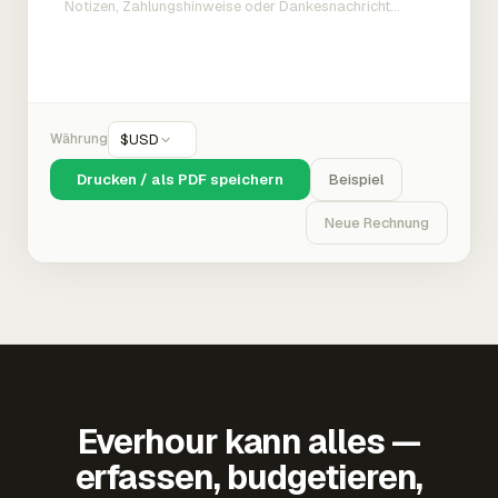
Währung
$
USD
Drucken / als PDF speichern
Beispiel
Neue Rechnung
Everhour kann alles —
erfassen, budgetieren,