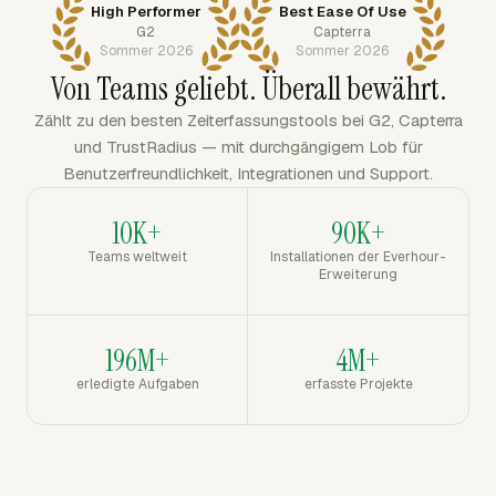
High Performer
Best Ease Of Use
G2
Capterra
Sommer 2026
Sommer 2026
Von Teams geliebt. Überall bewährt.
Zählt zu den besten Zeiterfassungstools bei G2, Capterra
und TrustRadius — mit durchgängigem Lob für
Benutzerfreundlichkeit, Integrationen und Support.
10K+
90K+
Teams weltweit
Installationen der Everhour-
Erweiterung
196M+
4M+
erledigte Aufgaben
erfasste Projekte