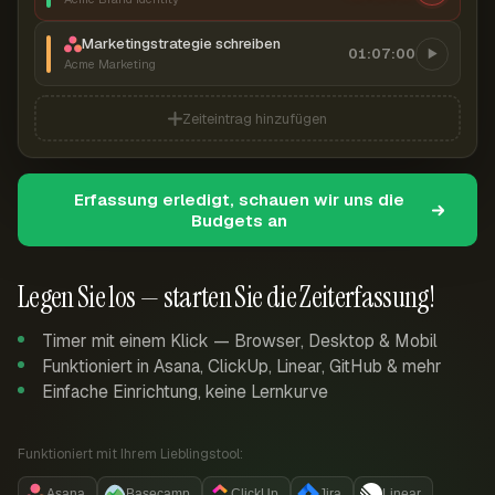
Marketingstrategie schreiben
01:07:00
Acme Marketing
Zeiteintrag hinzufügen
Erfassung erledigt, schauen wir uns die
Budgets an
Legen Sie los — starten Sie die Zeiterfassung!
Timer mit einem Klick — Browser, Desktop & Mobil
Funktioniert in Asana, ClickUp, Linear, GitHub & mehr
Einfache Einrichtung, keine Lernkurve
Funktioniert mit Ihrem Lieblingstool:
Asana
Basecamp
ClickUp
Jira
Linear