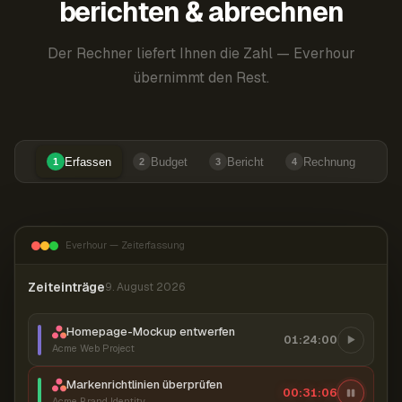
berichten & abrechnen
Der Rechner liefert Ihnen die Zahl — Everhour
übernimmt den Rest.
Erfassen
Budget
Bericht
Rechnung
1
2
3
4
Everhour — Zeiterfassung
Zeiteinträge
9. August 2026
Homepage-Mockup entwerfen
01:24:00
Acme Web Project
Markenrichtlinien überprüfen
00:31:07
Acme Brand Identity