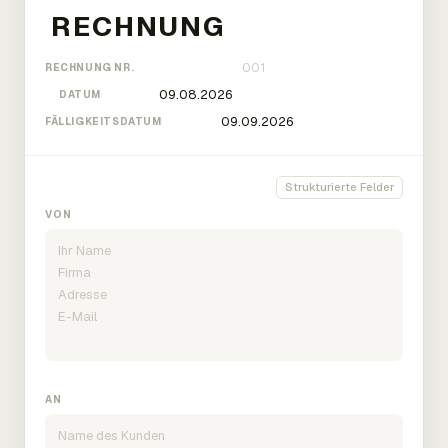
RECHNUNG NR.
DATUM
FÄLLIGKEITSDATUM
Strukturierte Felder
VON
AN