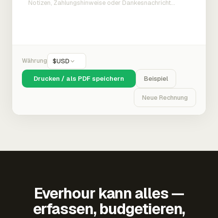
Währung
$
USD
Drucken / als PDF speichern
Beispiel
Neue Rechnung
Everhour kann alles —
erfassen, budgetieren,