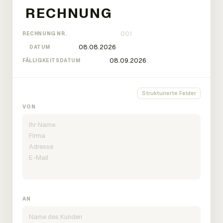
RECHNUNG NR.
DATUM
FÄLLIGKEITSDATUM
Strukturierte Felder
VON
AN