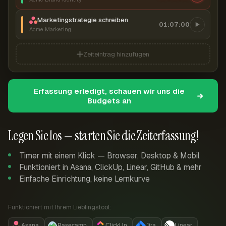
Marketingstrategie schreiben
01:07:00
Acme Marketing
Zeiteintrag hinzufügen
Erfassung erledigt, schauen wir uns die
Budgets an
Legen Sie los — starten Sie die Zeiterfassung!
Timer mit einem Klick — Browser, Desktop & Mobil
Funktioniert in Asana, ClickUp, Linear, GitHub & mehr
Einfache Einrichtung, keine Lernkurve
Funktioniert mit Ihrem Lieblingstool:
Asana
Basecamp
ClickUp
Jira
Linear