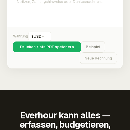
Währung
$
USD
Drucken / als PDF speichern
Beispiel
Neue Rechnung
Everhour kann alles —
erfassen, budgetieren,