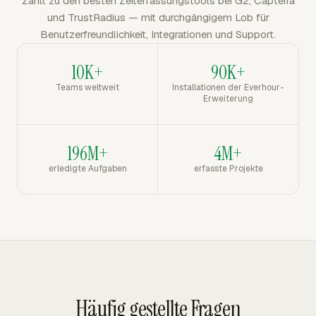
Zählt zu den besten Zeiterfassungstools bei G2, Capterra
und TrustRadius — mit durchgängigem Lob für
Benutzerfreundlichkeit, Integrationen und Support.
10K+
90K+
Teams weltweit
Installationen der Everhour-
Erweiterung
196M+
4M+
erledigte Aufgaben
erfasste Projekte
Häufig gestellte Fragen