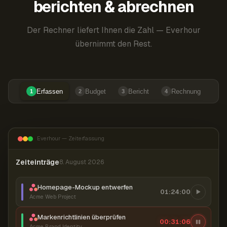
berichten & abrechnen
Der Rechner liefert Ihnen die Zahl — Everhour
übernimmt den Rest.
Erfassen
Budget
Bericht
Rechnung
1
2
3
4
Everhour — Zeiterfassung
Zeiteinträge
8. August 2026
Homepage-Mockup entwerfen
01:24:00
Acme Web Project
Markenrichtlinien überprüfen
00:31:07
Acme Brand Identity