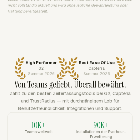
nicht vollständig aktuell und wird ohne jegliche Gewährleistung oder
Haftung bereitgestellt.
High Performer
Best Ease Of Use
G2
Capterra
Sommer 2026
Sommer 2026
Von Teams geliebt. Überall bewährt.
Zählt zu den besten Zeiterfassungstools bei G2, Capterra
und TrustRadius — mit durchgängigem Lob für
Benutzerfreundlichkeit, Integrationen und Support.
10K+
90K+
Teams weltweit
Installationen der Everhour-
Erweiterung