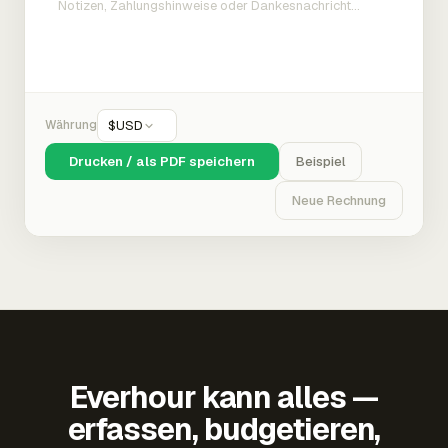
Währung
$
USD
Drucken / als PDF speichern
Beispiel
Neue Rechnung
Everhour kann alles —
erfassen, budgetieren,