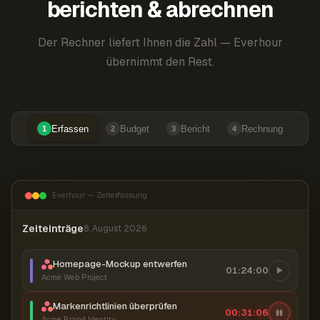
berichten & abrechnen
Der Rechner liefert Ihnen die Zahl — Everhour
übernimmt den Rest.
Erfassen
Budget
Bericht
Rechnung
1
2
3
4
Everhour — Zeiterfassung
Zeiteinträge
8. August 2026
Homepage-Mockup entwerfen
01:24:00
Acme Web Project
Markenrichtlinien überprüfen
00:31:07
Acme Brand Identity