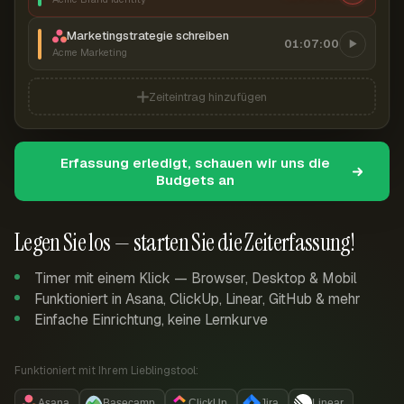
Marketingstrategie schreiben
01:07:00
Acme Marketing
Zeiteintrag hinzufügen
Erfassung erledigt, schauen wir uns die
Budgets an
Legen Sie los — starten Sie die Zeiterfassung!
Timer mit einem Klick — Browser, Desktop & Mobil
Funktioniert in Asana, ClickUp, Linear, GitHub & mehr
Einfache Einrichtung, keine Lernkurve
Funktioniert mit Ihrem Lieblingstool:
Asana
Basecamp
ClickUp
Jira
Linear