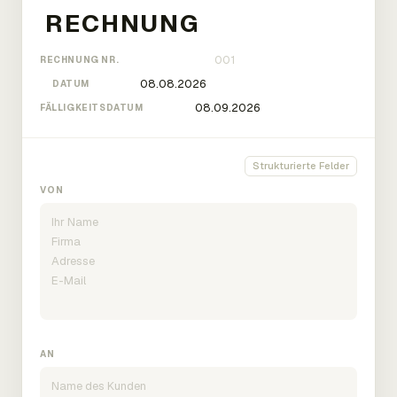
RECHNUNG NR.
DATUM
FÄLLIGKEITSDATUM
Strukturierte Felder
VON
AN