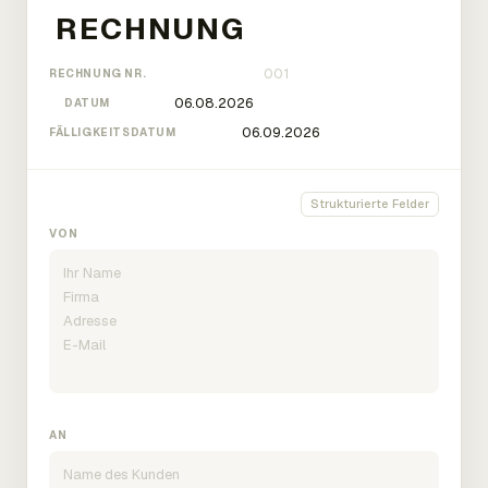
RECHNUNG NR.
DATUM
FÄLLIGKEITSDATUM
Strukturierte Felder
VON
AN