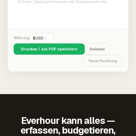
Währung
$
USD
Drucken / als PDF speichern
Beispiel
Neue Rechnung
Everhour kann alles —
erfassen, budgetieren,