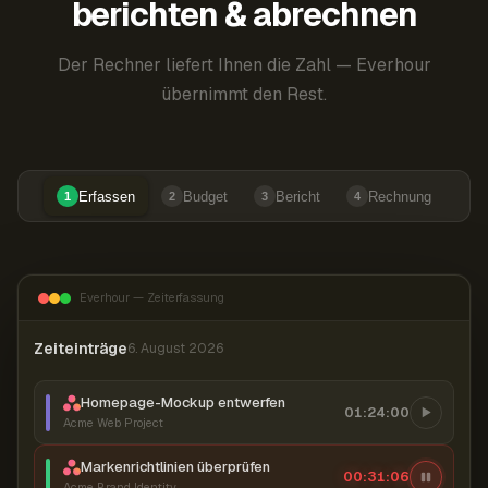
berichten & abrechnen
Der Rechner liefert Ihnen die Zahl — Everhour
übernimmt den Rest.
Erfassen
Budget
Bericht
Rechnung
1
2
3
4
Everhour — Zeiterfassung
Zeiteinträge
6. August 2026
Homepage-Mockup entwerfen
01:24:00
Acme Web Project
Markenrichtlinien überprüfen
00:31:07
Acme Brand Identity