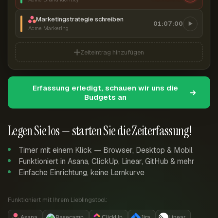
Marketingstrategie schreiben
01:07:00
Acme Marketing
Zeiteintrag hinzufügen
Erfassung erledigt, schauen wir uns die
Budgets an
Legen Sie los — starten Sie die Zeiterfassung!
Timer mit einem Klick — Browser, Desktop & Mobil
Funktioniert in Asana, ClickUp, Linear, GitHub & mehr
Einfache Einrichtung, keine Lernkurve
Funktioniert mit Ihrem Lieblingstool:
Asana
Basecamp
ClickUp
Jira
Linear