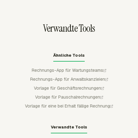
SLA- oder KPI-Referenz an, die der Kunde für die
Mitgliedersätze festlegen und über abrechenbare Zeit,
Prüfung verwendet.
nicht abrechenbare Zeit, abrechenbaren Betrag und
Kosten berichten. Wartungsteams können Garantiearbeit,
Verwandte Tools
Rückrufe und im Vertrag enthaltene Aufgaben sichtbar
halten, ohne sie der Kundenrechnung hinzuzufügen.
Ähnliche Tools
Rechnungs-App für Wartungsteams
Rechnungs-App für Anwaltskanzleien
Vorlage für Geschäftsrechnungen
Vorlage für Pauschalrechnungen
Vorlage für eine bei Erhalt fällige Rechnung
Verwandte Tools