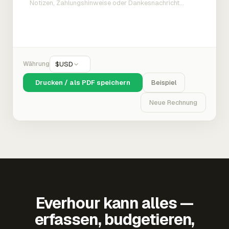
Währung
$
USD
Drucken / als PDF speichern
Beispiel
Neue Rechnung
Everhour kann alles —
erfassen, budgetieren,