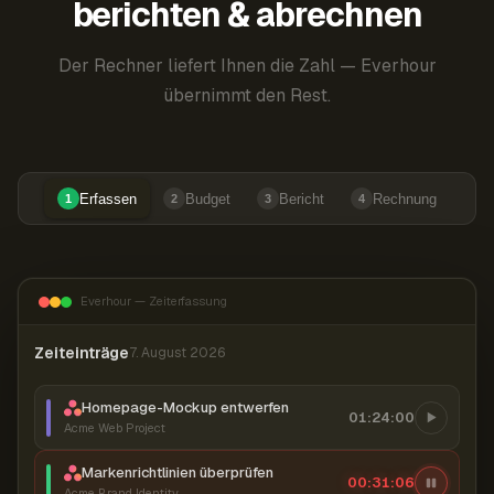
berichten & abrechnen
Der Rechner liefert Ihnen die Zahl — Everhour
übernimmt den Rest.
Erfassen
Budget
Bericht
Rechnung
1
2
3
4
Everhour — Zeiterfassung
Zeiteinträge
7. August 2026
Homepage-Mockup entwerfen
01:24:00
Acme Web Project
Markenrichtlinien überprüfen
00:31:07
Acme Brand Identity