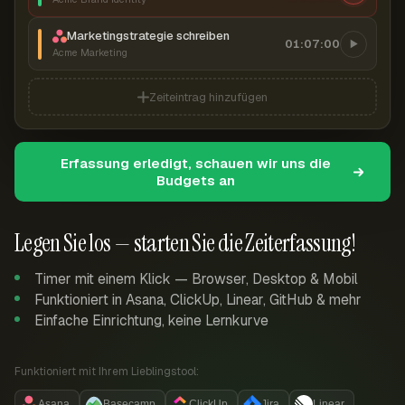
Marketingstrategie schreiben
01:07:00
Acme Marketing
Zeiteintrag hinzufügen
Erfassung erledigt, schauen wir uns die
Budgets an
Legen Sie los — starten Sie die Zeiterfassung!
Timer mit einem Klick — Browser, Desktop & Mobil
Funktioniert in Asana, ClickUp, Linear, GitHub & mehr
Einfache Einrichtung, keine Lernkurve
Funktioniert mit Ihrem Lieblingstool:
Asana
Basecamp
ClickUp
Jira
Linear