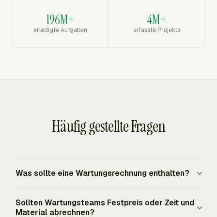
196M+
4M+
erledigte Aufgaben
erfasste Projekte
Häufig gestellte Fragen
Was sollte eine Wartungsrechnung enthalten?
Eine Wartungsrechnung sollte den Kunden, den
Sollten Wartungsteams Festpreis oder Zeit und
Serviceanbieter, Rechnungsdatum und -nummer,
Material abrechnen?