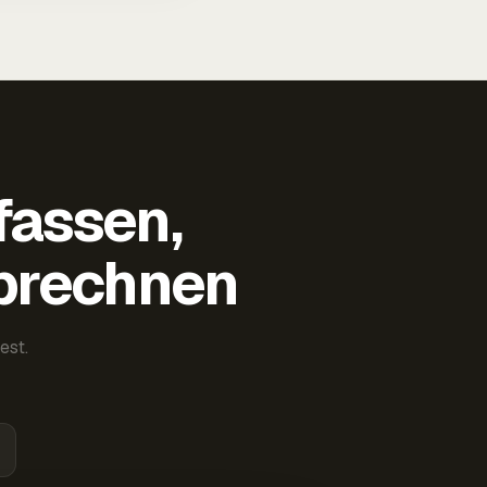
fassen,
abrechnen
est.