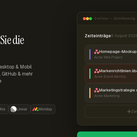
Everhour — Zeiterfassung
Sie die
Zeiteinträge
8. August 202
Homepage-Mockup 
Acme Web Project
esktop & Mobil
Markenrichtlinien ü
r, GitHub & mehr
Acme Brand Identity
e
Marketingstrategie 
Acme Marketing
Jira
Linear
Monday
Zei