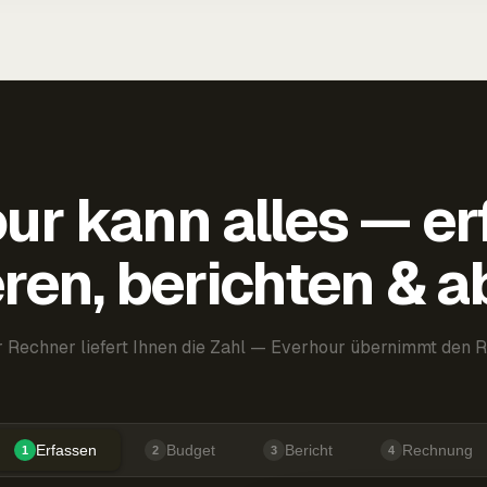
ur kann alles — er
ren, berichten & 
 Rechner liefert Ihnen die Zahl — Everhour übernimmt den R
Erfassen
Budget
Bericht
Rechnung
1
2
3
4