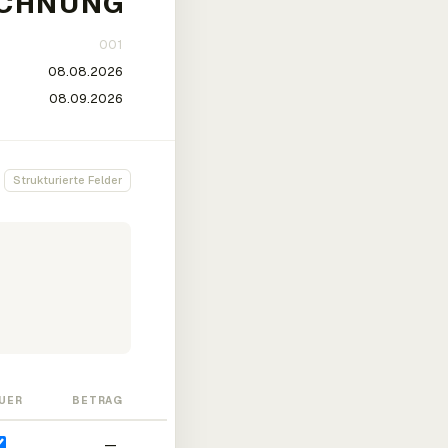
Strukturierte Felder
UER
BETRAG
—