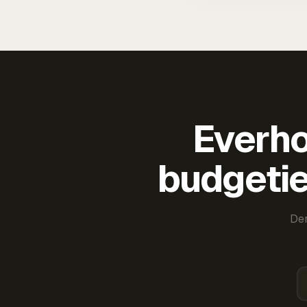
Everho
budgetie
Der