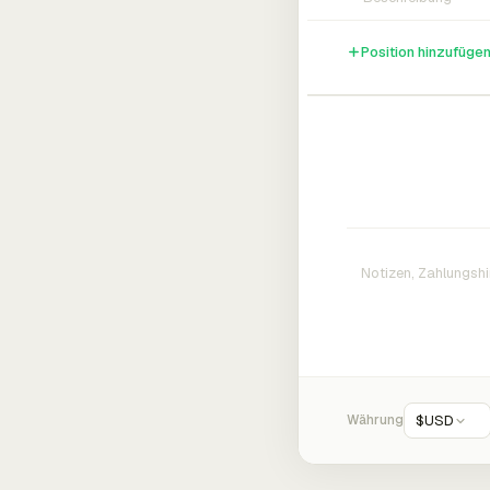
Position hinzufüge
Währung
$
USD