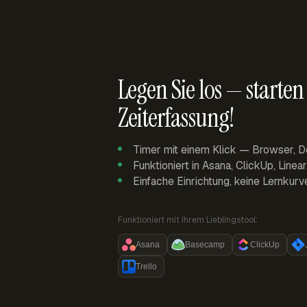
Legen Sie los — starten 
Zeiterfassung!
Timer mit einem Klick — Browser, D
Funktioniert in Asana, ClickUp, Linea
Einfache Einrichtung, keine Lernkurv
Funktioniert mit Ihrem Lieblingstool:
Asana
Basecamp
ClickUp
Trello