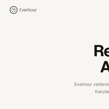
Everhour
R
A
Everhour verbind
Kanzle