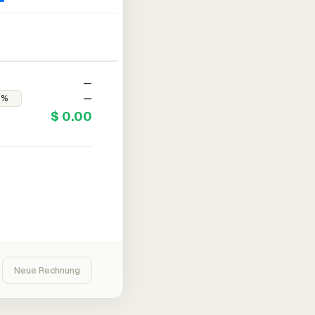
—
—
$ 0.00
Neue Rechnung