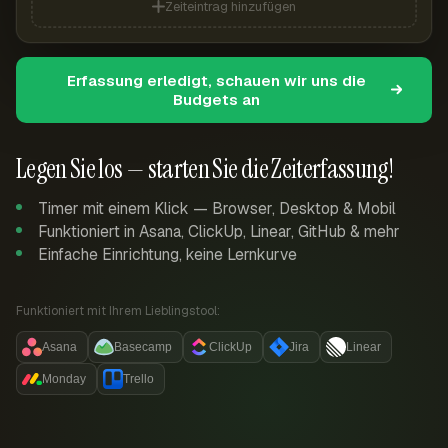
Zeiteintrag hinzufügen
Erfassung erledigt, schauen wir uns die
Budgets an
Legen Sie los — starten Sie die Zeiterfassung!
Timer mit einem Klick — Browser, Desktop & Mobil
Funktioniert in Asana, ClickUp, Linear, GitHub & mehr
Einfache Einrichtung, keine Lernkurve
Funktioniert mit Ihrem Lieblingstool:
Asana
Basecamp
ClickUp
Jira
Linear
Monday
Trello