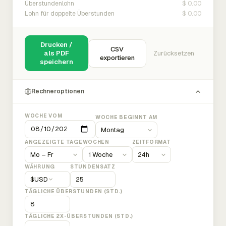
$ 0.00
Überstundenlohn
$ 0.00
Lohn für doppelte Überstunden
Drucken /
CSV
als PDF
Zurücksetzen
exportieren
speichern
Rechneroptionen
WOCHE VOM
WOCHE BEGINNT AM
ANGEZEIGTE TAGE
WOCHEN
ZEITFORMAT
WÄHRUNG
STUNDENSATZ
$
USD
TÄGLICHE ÜBERSTUNDEN (STD.)
TÄGLICHE 2X-ÜBERSTUNDEN (STD.)