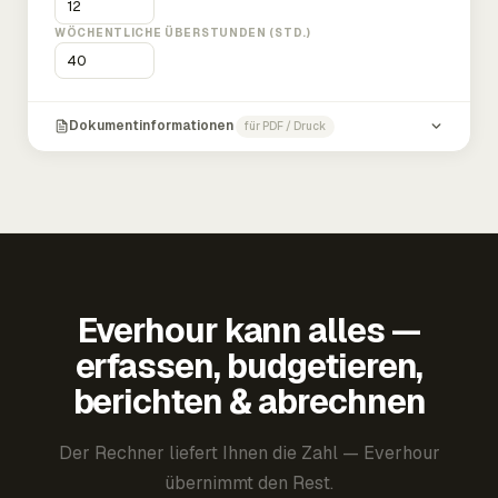
WÖCHENTLICHE ÜBERSTUNDEN (STD.)
Dokumentinformationen
für PDF / Druck
Everhour kann alles —
erfassen, budgetieren,
berichten & abrechnen
Der Rechner liefert Ihnen die Zahl — Everhour
übernimmt den Rest.