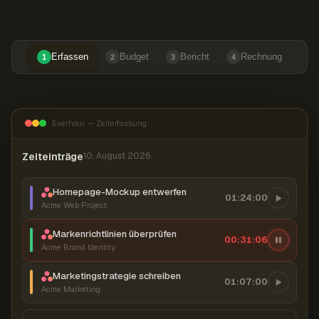
Erfassen
Budget
Bericht
Rechnung
1
2
3
4
Everhour — Zeiterfassung
Zeiteinträge
10. August 2026
Homepage-Mockup entwerfen
01:24:00
Acme Web Project
Markenrichtlinien überprüfen
00:31:07
Acme Brand Identity
Marketingstrategie schreiben
01:07:00
Acme Marketing