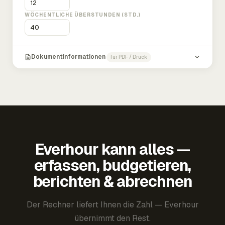
WÖCHENTLICHE ÜBERSTUNDEN (STD.)
Dokumentinformationen
für PDF / Druck
Everhour kann alles —
erfassen, budgetieren,
berichten & abrechnen
Der Rechner liefert Ihnen die Zahl — Everhour
übernimmt den Rest.