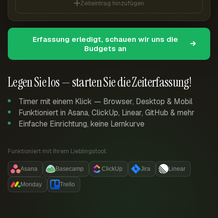
Zeiteintrag hinzufügen
Erfassung erledigt, schauen wir uns die
Budgets an
Legen Sie los — starten Sie die Zeiterfassung!
Timer mit einem Klick — Browser, Desktop & Mobil
Funktioniert in Asana, ClickUp, Linear, GitHub & mehr
Einfache Einrichtung, keine Lernkurve
Funktioniert mit Ihrem Lieblingstool:
Asana
Basecamp
ClickUp
Jira
Linear
Monday
Trello