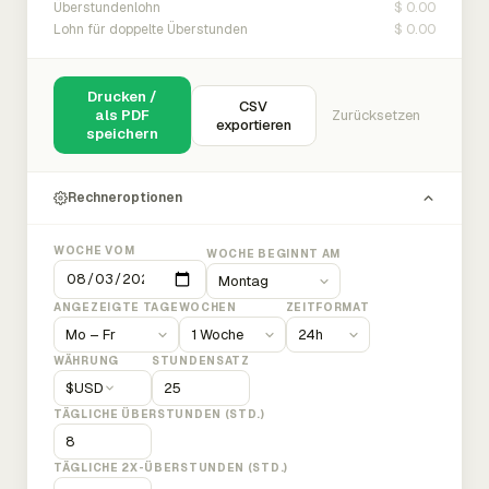
$ 0.00
Überstundenlohn
$ 0.00
Lohn für doppelte Überstunden
Drucken /
CSV
als PDF
Zurücksetzen
exportieren
speichern
Rechneroptionen
WOCHE VOM
WOCHE BEGINNT AM
ANGEZEIGTE TAGE
WOCHEN
ZEITFORMAT
WÄHRUNG
STUNDENSATZ
$
USD
TÄGLICHE ÜBERSTUNDEN (STD.)
TÄGLICHE 2X-ÜBERSTUNDEN (STD.)