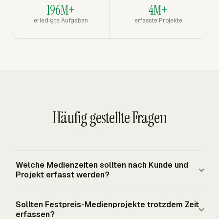
196M+
4M+
erledigte Aufgaben
erfasste Projekte
Häufig gestellte Fragen
Welche Medienzeiten sollten nach Kunde und
Projekt erfasst werden?
Kundenbezogene Strategie, Kreation, Schnitt,
Sollten Festpreis-Medienprojekte trotzdem Zeit
Kampagneneinrichtung, Reporting, Produktion, Account
erfassen?