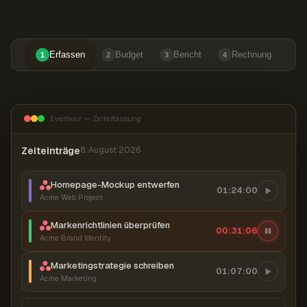
Erfassen
Budget
Bericht
Rechnung
1
2
3
4
Everhour — Zeiterfassung
Zeiteinträge
8. August 2026
Homepage-Mockup entwerfen
01:24:00
Acme Web Project
Markenrichtlinien überprüfen
00:31:07
Acme Brand Identity
Marketingstrategie schreiben
01:07:00
Acme Marketing