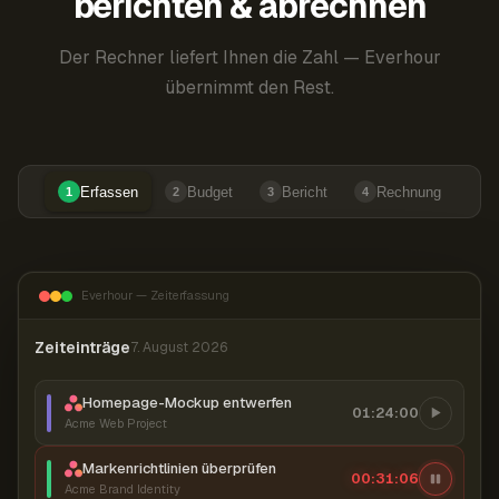
berichten & abrechnen
Der Rechner liefert Ihnen die Zahl — Everhour
übernimmt den Rest.
Erfassen
Budget
Bericht
Rechnung
1
2
3
4
Everhour — Zeiterfassung
Zeiteinträge
7. August 2026
Homepage-Mockup entwerfen
01:24:00
Acme Web Project
Markenrichtlinien überprüfen
00:31:07
Acme Brand Identity