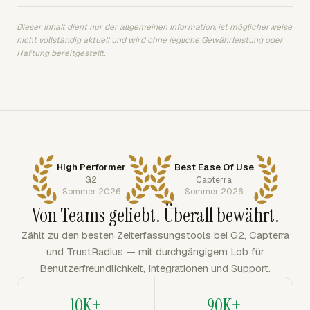
Dieser Inhalt dient nur der allgemeinen Information, ist möglicherweise
nicht vollständig aktuell und wird ohne jegliche Gewährleistung oder
Haftung bereitgestellt.
High Performer
Best Ease Of Use
G2
Capterra
Sommer 2026
Sommer 2026
Von Teams geliebt. Überall bewährt.
Zählt zu den besten Zeiterfassungstools bei G2, Capterra
und TrustRadius — mit durchgängigem Lob für
Benutzerfreundlichkeit, Integrationen und Support.
10K+
90K+