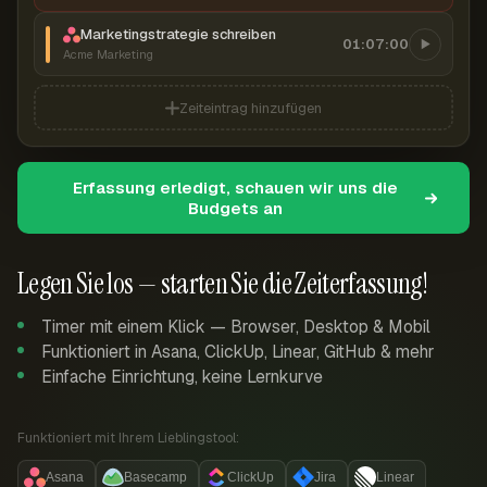
Marketingstrategie schreiben
01:07:00
Acme Marketing
Zeiteintrag hinzufügen
Erfassung erledigt, schauen wir uns die
Budgets an
Legen Sie los — starten Sie die Zeiterfassung!
Timer mit einem Klick — Browser, Desktop & Mobil
Funktioniert in Asana, ClickUp, Linear, GitHub & mehr
Einfache Einrichtung, keine Lernkurve
Funktioniert mit Ihrem Lieblingstool:
Asana
Basecamp
ClickUp
Jira
Linear