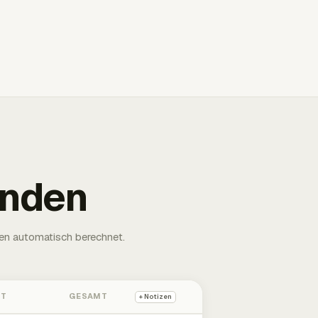
unden
en automatisch berechnet.
HT
GESAMT
+ Notizen