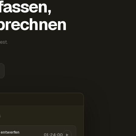
fassen,
abrechnen
est.
6
entwerfen
01:24:00