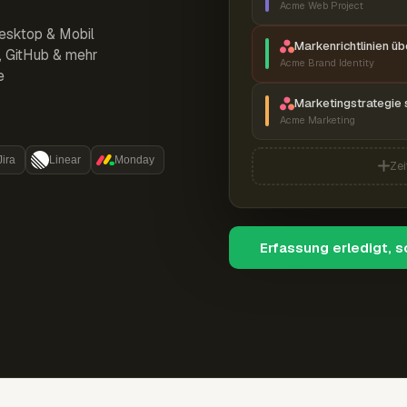
Acme Web Project
esktop & Mobil
Markenrichtlinien ü
r, GitHub & mehr
Acme Brand Identity
e
Marketingstrategie 
Acme Marketing
Jira
Linear
Monday
Zei
Erfassung erledigt, 