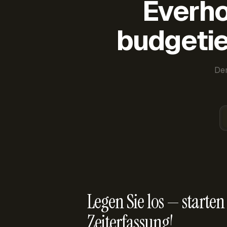
Everho
budgetie
Der
Legen Sie los — starten 
Zeiterfassung!