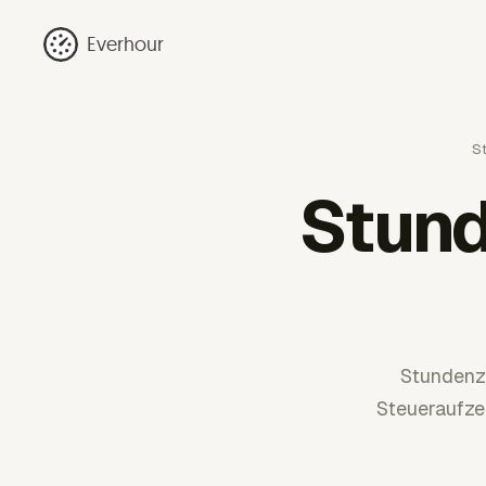
Everhour
St
Stund
Stundenze
Steueraufzei