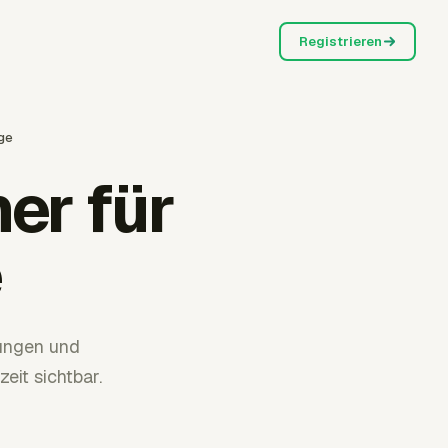
Registrieren
ige
er für
e
nungen und
eit sichtbar.