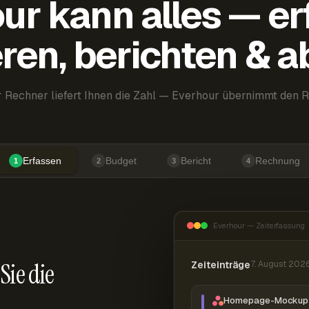
ur kann alles — er
ren, berichten & 
 Rechner liefert Ihnen die Zahl — Everhour übernimmt den R
Erfassen
Budget
Bericht
Rechnung
1
2
3
4
Everhour — Zeiterfassung
Sie die
Zeiteinträge
7. August 202
Homepage-Mockup 