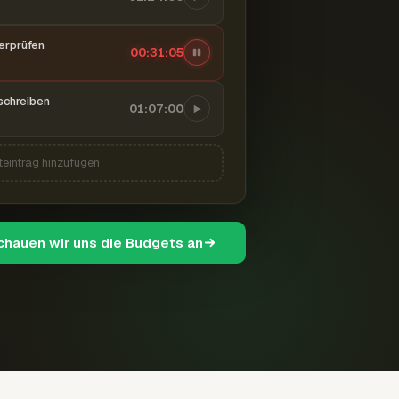
berprüfen
00:31:06
schreiben
01:07:00
teintrag hinzufügen
schauen wir uns die Budgets an