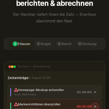
berichten & abrechnen
Der Rechner liefert Ihnen die Zahl — Everhour
übernimmt den Rest.
Erfassen
Budget
Bericht
Rechnung
1
2
3
4
Everhour — Zeiterfassung
Zeiteinträge
9. August 2026
Homepage-Mockup entwerfen
01:24:00
Acme Web Project
Markenrichtlinien überprüfen
00:31:07
Acme Brand Identity