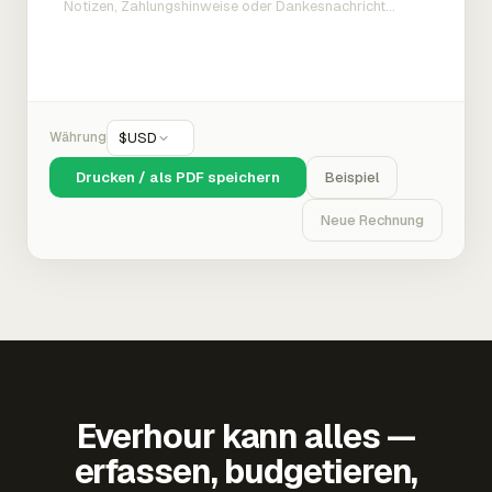
Währung
$
USD
Drucken / als PDF speichern
Beispiel
Neue Rechnung
Everhour kann alles —
erfassen, budgetieren,