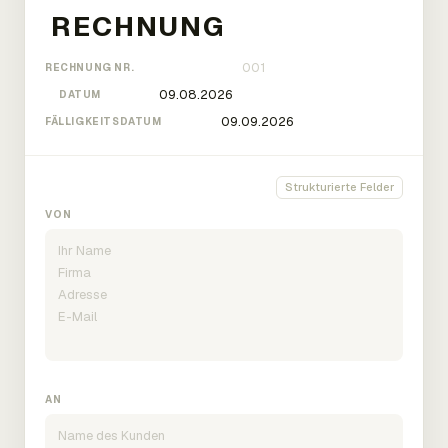
RECHNUNG NR.
DATUM
FÄLLIGKEITSDATUM
Strukturierte Felder
VON
AN