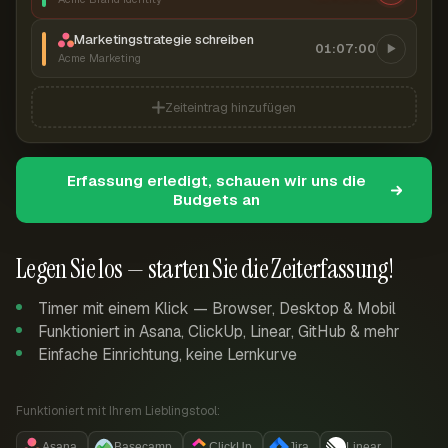
Marketingstrategie schreiben
01:07:00
Acme Marketing
Zeiteintrag hinzufügen
Erfassung erledigt, schauen wir uns die
Budgets an
Legen Sie los — starten Sie die Zeiterfassung!
Timer mit einem Klick — Browser, Desktop & Mobil
Funktioniert in Asana, ClickUp, Linear, GitHub & mehr
Einfache Einrichtung, keine Lernkurve
Funktioniert mit Ihrem Lieblingstool:
Asana
Basecamp
ClickUp
Jira
Linear