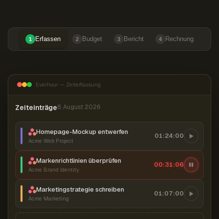
Erfassen
Budget
Bericht
Rechnung
1
2
3
4
Everhour — Zeiterfassung
Zeiteinträge
8. August 2026
Homepage-Mockup entwerfen
01:24:00
Acme Web Project
Markenrichtlinien überprüfen
00:31:07
Acme Brand Identity
Marketingstrategie schreiben
01:07:00
Acme Marketing