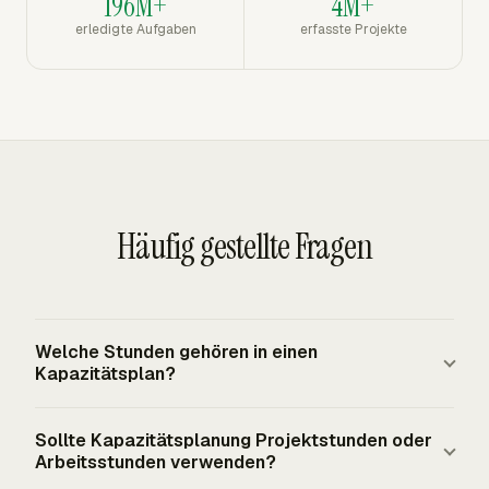
196M+
4M+
erledigte Aufgaben
erfasste Projekte
Häufig gestellte Fragen
Welche Stunden gehören in einen
Kapazitätsplan?
Ein Kapazitätsplan sollte verfügbare Arbeitsstunden,
Sollte Kapazitätsplanung Projektstunden oder
zugewiesene Projektstunden, nicht abrechenbare interne
Arbeitsstunden verwenden?
Arbeit, Meetings und genehmigte Abwesenheit enthalten.