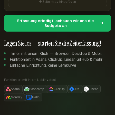
Zeiteintrag hinzufügen
Erfassung erledigt, schauen wir uns die
Budgets an
Legen Sie los — starten Sie die Zeiterfassung!
Timer mit einem Klick — Browser, Desktop & Mobil
Funktioniert in Asana, ClickUp, Linear, GitHub & mehr
Einfache Einrichtung, keine Lernkurve
Funktioniert mit Ihrem Lieblingstool:
Asana
Basecamp
ClickUp
Jira
Linear
Monday
Trello