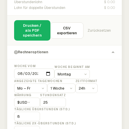
$ 0.00
Überstundenlohn
$ 0.00
Lohn für doppelte Überstunden
Drucken /
CSV
als PDF
Zurücksetzen
exportieren
speichern
Rechneroptionen
WOCHE VOM
WOCHE BEGINNT AM
ANGEZEIGTE TAGE
WOCHEN
ZEITFORMAT
WÄHRUNG
STUNDENSATZ
$
USD
TÄGLICHE ÜBERSTUNDEN (STD.)
TÄGLICHE 2X-ÜBERSTUNDEN (STD.)