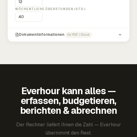
WÖCHENTLICHE ÜBERSTUNDEN (STD.)
Dokumentinformationen
für PDF / Druck
Everhour kann alles —
erfassen, budgetieren,
berichten & abrechnen
Der Rechner liefert Ihnen die Zahl — Everhour
übernimmt den Rest.