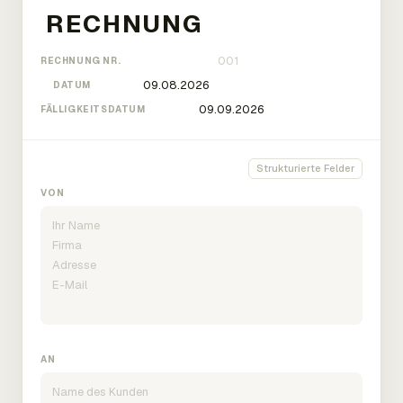
RECHNUNG NR.
DATUM
FÄLLIGKEITSDATUM
Strukturierte Felder
VON
AN