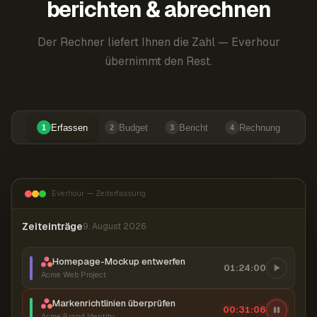
berichten & abrechnen
Der Rechner liefert Ihnen die Zahl — Everhour
übernimmt den Rest.
Erfassen
Budget
Bericht
Rechnung
1
2
3
4
Everhour — Zeiterfassung
Zeiteinträge
9. August 2026
Homepage-Mockup entwerfen
01:24:00
Acme Web Project
Markenrichtlinien überprüfen
00:31:07
Acme Brand Identity