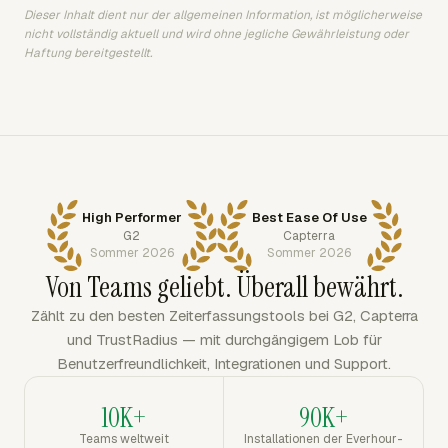
Dieser Inhalt dient nur der allgemeinen Information, ist möglicherweise
nicht vollständig aktuell und wird ohne jegliche Gewährleistung oder
Haftung bereitgestellt.
High Performer
Best Ease Of Use
G2
Capterra
Sommer 2026
Sommer 2026
Von Teams geliebt. Überall bewährt.
Zählt zu den besten Zeiterfassungstools bei G2, Capterra
und TrustRadius — mit durchgängigem Lob für
Benutzerfreundlichkeit, Integrationen und Support.
10K+
90K+
Teams weltweit
Installationen der Everhour-