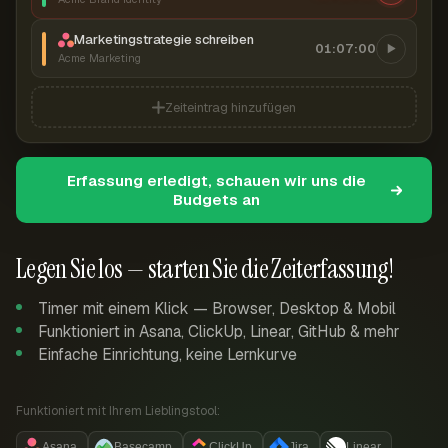
Marketingstrategie schreiben
01:07:00
Acme Marketing
Zeiteintrag hinzufügen
Erfassung erledigt, schauen wir uns die
Budgets an
Legen Sie los — starten Sie die Zeiterfassung!
Timer mit einem Klick — Browser, Desktop & Mobil
Funktioniert in Asana, ClickUp, Linear, GitHub & mehr
Einfache Einrichtung, keine Lernkurve
Funktioniert mit Ihrem Lieblingstool:
Asana
Basecamp
ClickUp
Jira
Linear