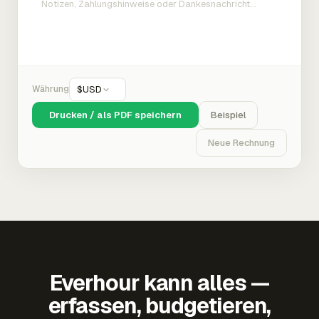
Währung
$
USD
Drucken / als PDF speichern
Beispiel
Neue Rechnung
Everhour kann alles —
erfassen, budgetieren,