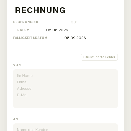
RECHNUNG NR.
DATUM
FÄLLIGKEITSDATUM
Strukturierte Felder
VON
AN