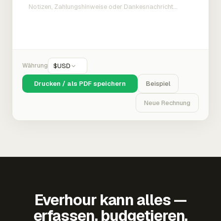
Währung
$
USD
Drucken / als PDF speichern
Beispiel
Neue Rechnung
Everhour kann alles —
erfassen, budgetieren,