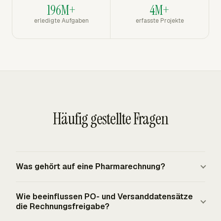
196M+
4M+
erledigte Aufgaben
erfasste Projekte
Häufig gestellte Fragen
Was gehört auf eine Pharmarechnung?
Eine Pharmarechnung sollte Verkäufer und Käufer,
Wie beeinflussen PO- und Versanddatensätze
Rechnungsdatum und -nummer, PO- oder
die Rechnungsfreigabe?
Vertragsreferenz, Positionen, Mengen, Stückpreise,