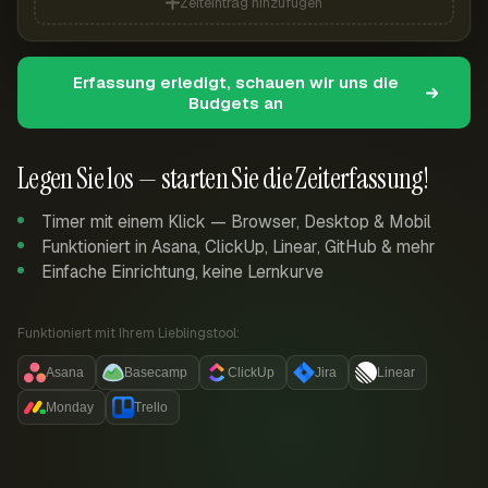
Zeiteintrag hinzufügen
Erfassung erledigt, schauen wir uns die
Budgets an
Legen Sie los — starten Sie die Zeiterfassung!
Timer mit einem Klick — Browser, Desktop & Mobil
Funktioniert in Asana, ClickUp, Linear, GitHub & mehr
Einfache Einrichtung, keine Lernkurve
Funktioniert mit Ihrem Lieblingstool:
Asana
Basecamp
ClickUp
Jira
Linear
Monday
Trello