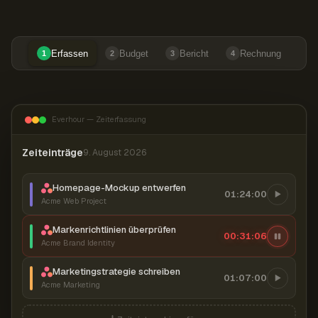
Erfassen
Budget
Bericht
Rechnung
1
2
3
4
Everhour — Zeiterfassung
Zeiteinträge
9. August 2026
Homepage-Mockup entwerfen
01:24:00
Acme Web Project
Markenrichtlinien überprüfen
00:31:06
Acme Brand Identity
Marketingstrategie schreiben
01:07:00
Acme Marketing