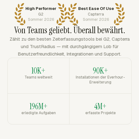
High Performer
Best Ease Of Use
G2
Capterra
Sommer 2026
Sommer 2026
Von Teams geliebt. Überall bewährt.
Zählt zu den besten Zeiterfassungstools bei G2, Capterra
und TrustRadius — mit durchgängigem Lob für
Benutzerfreundlichkeit, Integrationen und Support.
10K+
90K+
Teams weltweit
Installationen der Everhour-
Erweiterung
196M+
4M+
erledigte Aufgaben
erfasste Projekte