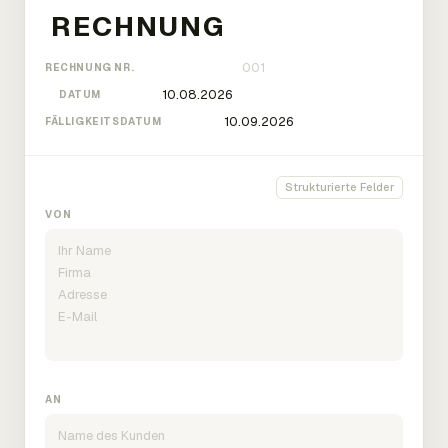
RECHNUNG NR.
DATUM
FÄLLIGKEITSDATUM
Strukturierte Felder
VON
AN