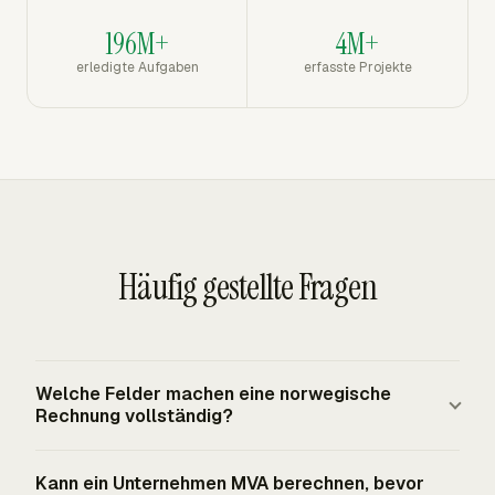
196M+
4M+
erledigte Aufgaben
erfasste Projekte
Häufig gestellte Fragen
Welche Felder machen eine norwegische
Rechnung vollständig?
Eine norwegische Rechnung sollte eine kontrollierbare
Kann ein Unternehmen MVA berechnen, bevor
Dokumentnummer, ein Ausstellungsdatum, Verkäufer-