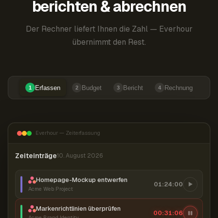
berichten & abrechnen
Der Rechner liefert Ihnen die Zahl — Everhour
übernimmt den Rest.
Erfassen
Budget
Bericht
Rechnung
1
2
3
4
Everhour — Zeiterfassung
Zeiteinträge
10. August 2026
Homepage-Mockup entwerfen
01:24:00
Acme Web Project
Markenrichtlinien überprüfen
00:31:07
Acme Brand Identity