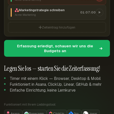
Marketingstrategie schreiben
01:07:00
Acme Marketing
Zeiteintrag hinzufügen
Erfassung erledigt, schauen wir uns die
Budgets an
Legen Sie los — starten Sie die Zeiterfassung!
Timer mit einem Klick — Browser, Desktop & Mobil
Funktioniert in Asana, ClickUp, Linear, GitHub & mehr
Einfache Einrichtung, keine Lernkurve
Funktioniert mit Ihrem Lieblingstool:
Asana
Basecamp
ClickUp
Jira
Linear