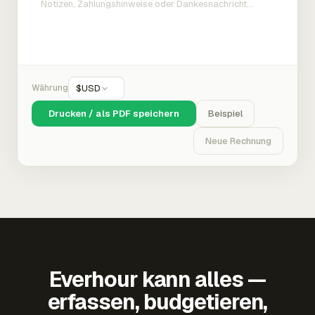
Währung
$
USD
Drucken / als PDF speichern
Beispiel
Neue Rechnung
Everhour kann alles —
erfassen, budgetieren,