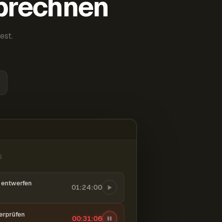
abrechnen
est.
6
entwerfen
01:24:00
berprüfen
00:31:08