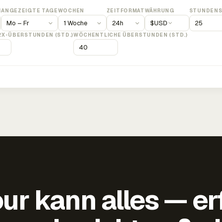
M
ANGEZEIGTE TAGE
WOCHEN
ZEITFORMAT
WÄHRUNG
STUNDENS
$
USD
2X-ÜBERSTUNDEN (STD.)
WÖCHENTLICHE ÜBERSTUNDEN (STD.)
ur kann alles — er