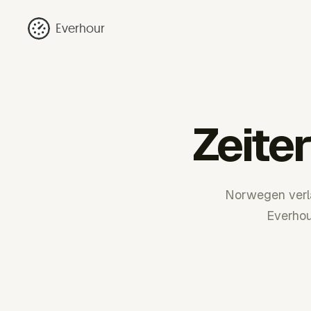
Everhour
Zeite
Norwegen verla
Everhou