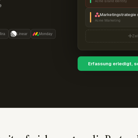
Acme Brand Identity
e
Marketingstrategie 
Acme Marketing
Jira
Linear
Monday
Zei
Erfassung erledigt, 