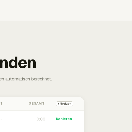
unden
en automatisch berechnet.
HT
GESAMT
+ Notizen
0:00
Kopieren