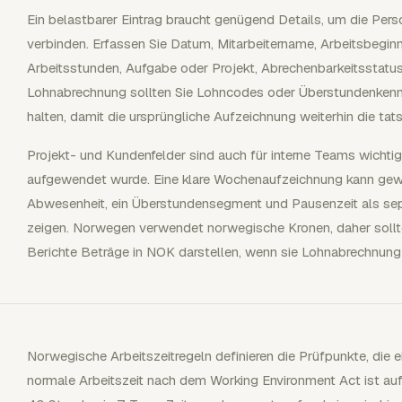
Ein belastbarer Eintrag braucht genügend Details, um die Perso
verbinden. Erfassen Sie Datum, Mitarbeitername, Arbeitsbegin
Arbeitsstunden, Aufgabe oder Projekt, Abrechenbarkeitsstatus
Lohnabrechnung sollten Sie Lohncodes oder Überstundenkenn
halten, damit die ursprüngliche Aufzeichnung weiterhin die tat
Projekt- und Kundenfelder sind auch für interne Teams wichtig,
aufgewendet wurde. Eine klare Wochenaufzeichnung kann gewö
Abwesenheit, ein Überstundensegment und Pausenzeit als sepa
zeigen. Norwegen verwendet norwegische Kronen, daher soll
Berichte Beträge in NOK darstellen, wenn sie Lohnabrechnung
Norwegische Arbeitszeitregeln definieren die Prüfpunkte, die e
normale Arbeitszeit nach dem Working Environment Act ist au