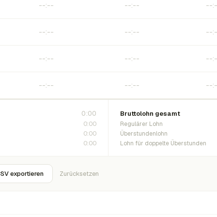
0:00
Bruttolohn gesamt
0:00
Regulärer Lohn
0:00
Überstundenlohn
0:00
Lohn für doppelte Überstunden
SV exportieren
Zurücksetzen