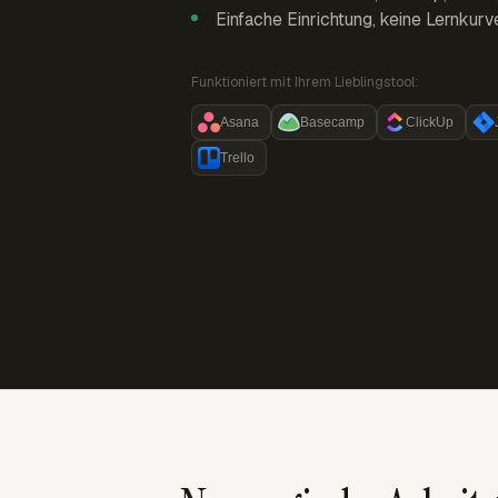
Einfache Einrichtung, keine Lernkurv
Funktioniert mit Ihrem Lieblingstool:
Asana
Basecamp
ClickUp
Trello