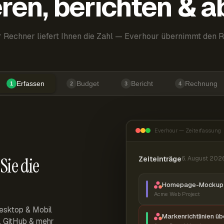
ren, berichten & 
 Rechner liefert Ihnen die Zahl — Everhour übernimmt den R
Erfassen
Budget
Bericht
Rechnung
1
2
3
4
Everhour — Zeiterfassung
Sie die
Zeiteinträge
6. August 202
Homepage-Mockup 
Acme Web Project
esktop & Mobil
Markenrichtlinien ü
r, GitHub & mehr