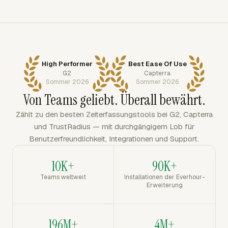
High Performer
Best Ease Of Use
G2
Capterra
Sommer 2026
Sommer 2026
Von Teams geliebt. Überall bewährt.
Zählt zu den besten Zeiterfassungstools bei G2, Capterra
und TrustRadius — mit durchgängigem Lob für
Benutzerfreundlichkeit, Integrationen und Support.
10K+
90K+
Teams weltweit
Installationen der Everhour-
Erweiterung
196M+
4M+