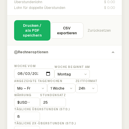
$ 0.00
Überstundenlohn
$ 0.00
Lohn für doppelte Überstunden
Drucken /
CSV
als PDF
Zurücksetzen
exportieren
speichern
Rechneroptionen
WOCHE VOM
WOCHE BEGINNT AM
ANGEZEIGTE TAGE
WOCHEN
ZEITFORMAT
WÄHRUNG
STUNDENSATZ
$
USD
TÄGLICHE ÜBERSTUNDEN (STD.)
TÄGLICHE 2X-ÜBERSTUNDEN (STD.)