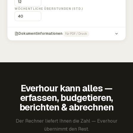
WÖCHENTLICHE ÜBERSTUNDEN (STD.)
Dokumentinformationen
für PDF / Druck
Everhour kann alles —
erfassen, budgetieren,
berichten & abrechnen
Der Rechner liefert Ihnen die Zahl — Everhour
übernimmt den Rest.