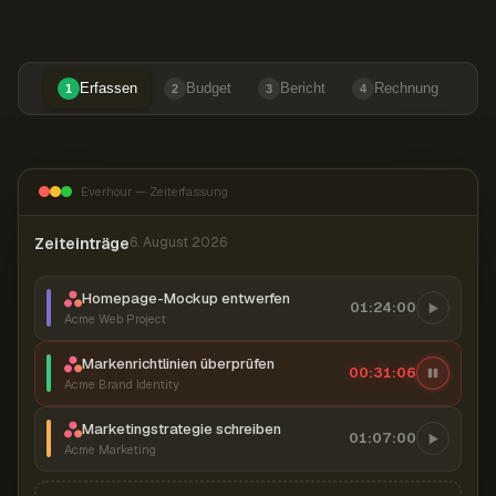
Erfassen
Budget
Bericht
Rechnung
1
2
3
4
Everhour — Zeiterfassung
Zeiteinträge
6. August 2026
Homepage-Mockup entwerfen
01:24:00
Acme Web Project
Markenrichtlinien überprüfen
00:31:07
Acme Brand Identity
Marketingstrategie schreiben
01:07:00
Acme Marketing