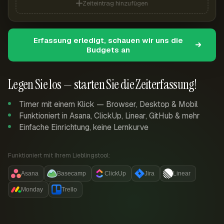
Zeiteintrag hinzufügen
Erfassung erledigt, schauen wir uns die
Budgets an
Legen Sie los — starten Sie die Zeiterfassung!
Timer mit einem Klick — Browser, Desktop & Mobil
Funktioniert in Asana, ClickUp, Linear, GitHub & mehr
Einfache Einrichtung, keine Lernkurve
Funktioniert mit Ihrem Lieblingstool:
Asana
Basecamp
ClickUp
Jira
Linear
Monday
Trello