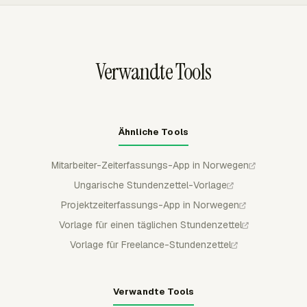
Reporting prüfen können. Mitarbeiter können Zeit zur
belastend sein. Pflichten zur Mitarbeiterinformation und
Genehmigung einreichen, und Admins können Einträge
Konsultation gelten ebenfalls.
nach der Prüfung genehmigen, ablehnen, teilweise
genehmigen oder sperren.
Verwandte Tools
Ähnliche Tools
Mitarbeiter-Zeiterfassungs-App in Norwegen
Ungarische Stundenzettel-Vorlage
Projektzeiterfassungs-App in Norwegen
Vorlage für einen täglichen Stundenzettel
Vorlage für Freelance-Stundenzettel
Verwandte Tools