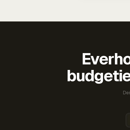
Everho
budgetie
Der