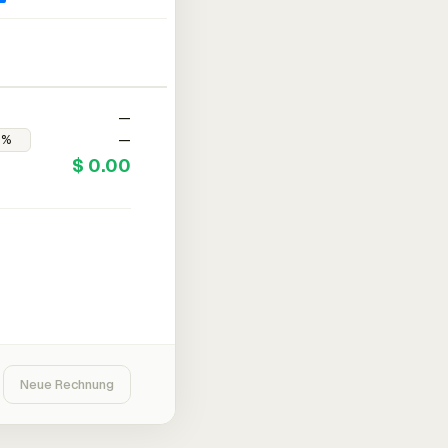
—
—
$ 0.00
Neue Rechnung