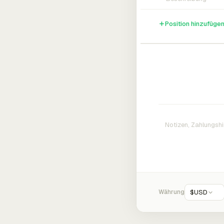
Position hinzufüge
Währung
$
USD