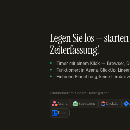
Legen Sie los — starten 
Zeiterfassung!
Timer mit einem Klick — Browser, D
Funktioniert in Asana, ClickUp, Linea
Einfache Einrichtung, keine Lernkurv
Funktioniert mit Ihrem Lieblingstool:
Asana
Basecamp
ClickUp
Trello