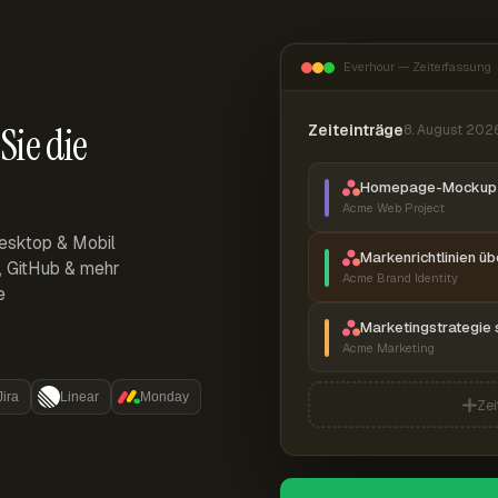
Everhour — Zeiterfassung
Sie die
Zeiteinträge
8. August 202
Homepage-Mockup 
Acme Web Project
esktop & Mobil
Markenrichtlinien ü
r, GitHub & mehr
Acme Brand Identity
e
Marketingstrategie 
Acme Marketing
Jira
Linear
Monday
Zei