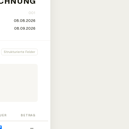
Strukturierte Felder
UER
BETRAG
—