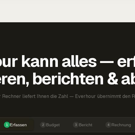
ur kann alles — er
ren, berichten & 
 Rechner liefert Ihnen die Zahl — Everhour übernimmt den R
Erfassen
Budget
Bericht
Rechnung
1
2
3
4