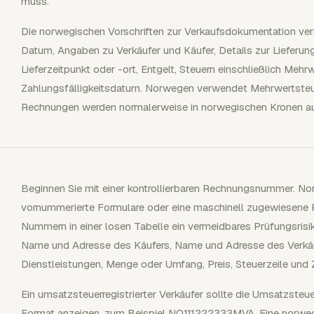
muss.
Die norwegischen Vorschriften zur Verkaufsdokumentation v
Datum, Angaben zu Verkäufer und Käufer, Details zur Lieferun
Lieferzeitpunkt oder -ort, Entgelt, Steuern einschließlich Meh
Zahlungsfälligkeitsdatum. Norwegen verwendet Mehrwertsteue
Rechnungen werden normalerweise in norwegischen Kronen au
Beginnen Sie mit einer kontrollierbaren Rechnungsnummer. 
vornummerierte Formulare oder eine maschinell zugewiesene
Nummern in einer losen Tabelle ein vermeidbares Prüfungsrisi
Name und Adresse des Käufers, Name und Adresse des Verkäu
Dienstleistungen, Menge oder Umfang, Preis, Steuerzeile und 
Ein umsatzsteuerregistrierter Verkäufer sollte die Umsatzste
Format anzeigen, zum Beispiel NO111222333MVA. Eine norweg