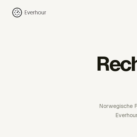
Everhour
Rec
Norwegische R
Everhour