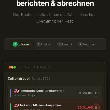
berichten & abrechnen
Der Rechner liefert Ihnen die Zahl — Everhour
übernimmt den Rest.
Erfassen
Budget
Bericht
Rechnung
1
2
3
4
Everhour — Zeiterfassung
Zeiteinträge
8. August 2026
Homepage-Mockup entwerfen
01:24:00
Acme Web Project
Markenrichtlinien überprüfen
00:31:07
Acme Brand Identity