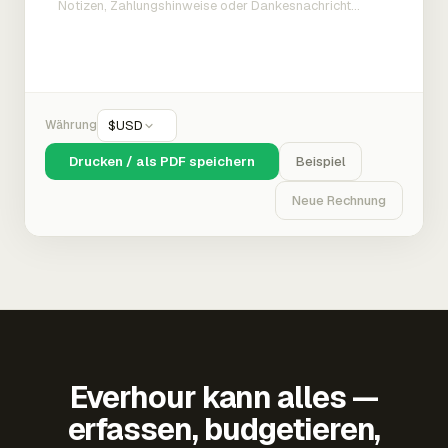
Währung
$
USD
Drucken / als PDF speichern
Beispiel
Neue Rechnung
Everhour kann alles —
erfassen, budgetieren,