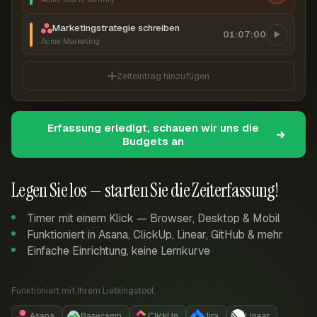
Marketingstrategie schreiben
01:07:00
Acme Marketing
Zeiteintrag hinzufügen
Erfassung erledigt, schauen wir uns die
Budgets an
Legen Sie los — starten Sie die Zeiterfassung!
Timer mit einem Klick — Browser, Desktop & Mobil
Funktioniert in Asana, ClickUp, Linear, GitHub & mehr
Einfache Einrichtung, keine Lernkurve
Funktioniert mit Ihrem Lieblingstool:
Asana
Basecamp
ClickUp
Jira
Linear