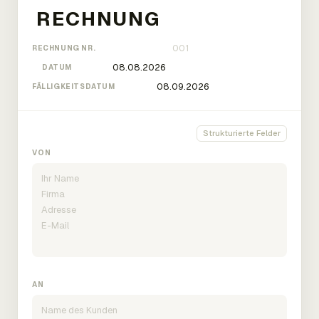
RECHNUNG NR.
DATUM
FÄLLIGKEITSDATUM
Strukturierte Felder
VON
AN