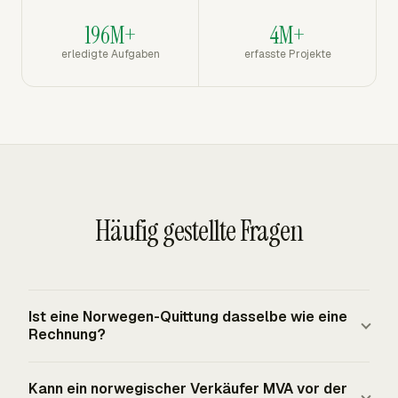
196M+
4M+
erledigte Aufgaben
erfasste Projekte
Häufig gestellte Fragen
Ist eine Norwegen-Quittung dasselbe wie eine
Rechnung?
Eine Quittung weist normalerweise eine Zahlung nach,
Kann ein norwegischer Verkäufer MVA vor der
während eine Rechnung einen zahlbaren Verkauf