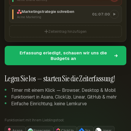
Marketingstrategie schreiben
01:07:00
Acme Marketing
Zeiteintrag hinzufügen
Erfassung erledigt, schauen wir uns die
Budgets an
Legen Sie los — starten Sie die Zeiterfassung!
Timer mit einem Klick — Browser, Desktop & Mobil
Funktioniert in Asana, ClickUp, Linear, GitHub & mehr
Einfache Einrichtung, keine Lernkurve
Funktioniert mit Ihrem Lieblingstool:
Asana
Basecamp
ClickUp
Jira
Linear