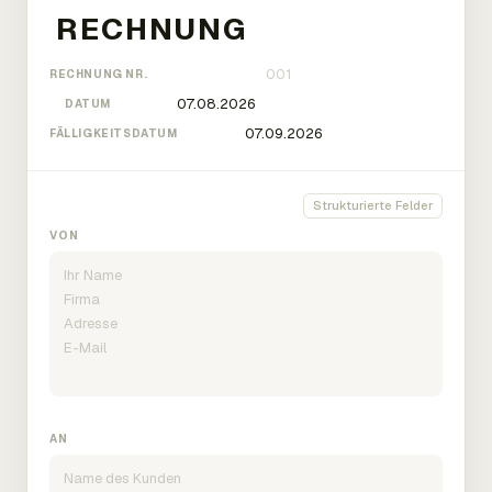
RECHNUNG NR.
DATUM
FÄLLIGKEITSDATUM
Strukturierte Felder
VON
AN