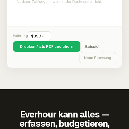
Währung
$
USD
Drucken / als PDF speichern
Beispiel
Neue Rechnung
Everhour kann alles —
erfassen, budgetieren,