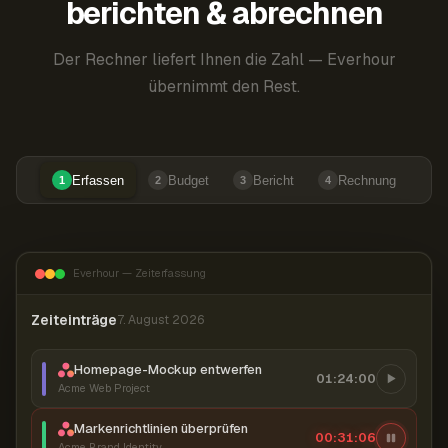
berichten & abrechnen
Der Rechner liefert Ihnen die Zahl — Everhour
übernimmt den Rest.
Erfassen
Budget
Bericht
Rechnung
1
2
3
4
Everhour — Zeiterfassung
Zeiteinträge
7. August 2026
Homepage-Mockup entwerfen
01:24:00
Acme Web Project
Markenrichtlinien überprüfen
00:31:06
Acme Brand Identity