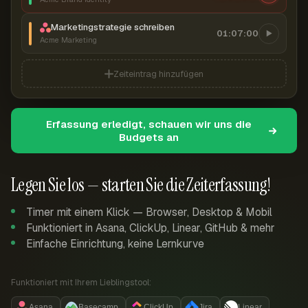
Marketingstrategie schreiben
01:07:00
Acme Marketing
Zeiteintrag hinzufügen
Erfassung erledigt, schauen wir uns die
Budgets an
Legen Sie los — starten Sie die Zeiterfassung!
Timer mit einem Klick — Browser, Desktop & Mobil
Funktioniert in Asana, ClickUp, Linear, GitHub & mehr
Einfache Einrichtung, keine Lernkurve
Funktioniert mit Ihrem Lieblingstool:
Asana
Basecamp
ClickUp
Jira
Linear