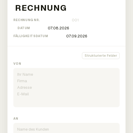
RECHNUNG NR.
DATUM
FÄLLIGKEITSDATUM
Strukturierte Felder
VON
AN