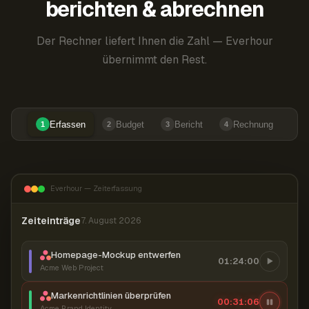
berichten & abrechnen
Der Rechner liefert Ihnen die Zahl — Everhour
übernimmt den Rest.
Erfassen
Budget
Bericht
Rechnung
1
2
3
4
Everhour — Zeiterfassung
Zeiteinträge
7. August 2026
Homepage-Mockup entwerfen
01:24:00
Acme Web Project
Markenrichtlinien überprüfen
00:31:07
Acme Brand Identity