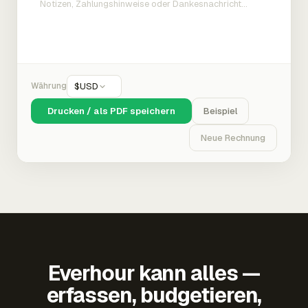
Währung
$
USD
Drucken / als PDF speichern
Beispiel
Neue Rechnung
Everhour kann alles —
erfassen, budgetieren,