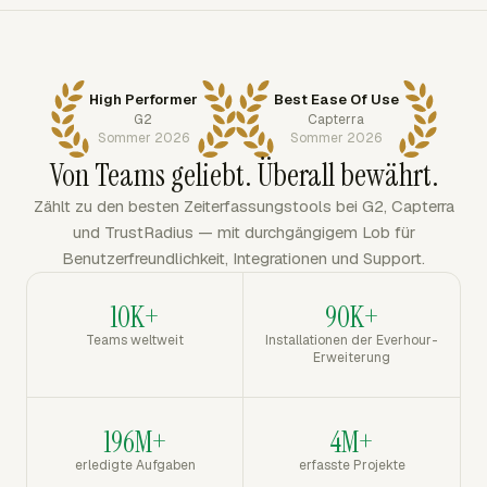
High Performer
Best Ease Of Use
G2
Capterra
Sommer 2026
Sommer 2026
Von Teams geliebt. Überall bewährt.
Zählt zu den besten Zeiterfassungstools bei G2, Capterra
und TrustRadius — mit durchgängigem Lob für
Benutzerfreundlichkeit, Integrationen und Support.
10K+
90K+
Teams weltweit
Installationen der Everhour-
Erweiterung
196M+
4M+
erledigte Aufgaben
erfasste Projekte