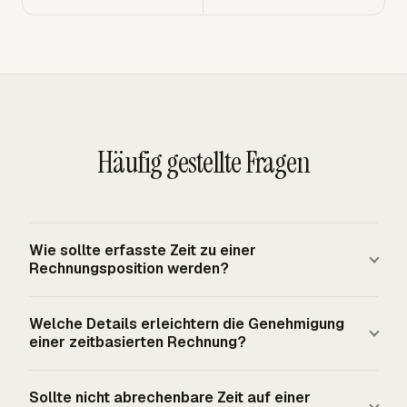
Häufig gestellte Fragen
Wie sollte erfasste Zeit zu einer
Rechnungsposition werden?
Gruppieren Sie genehmigte Zeiteinträge nach der
Welche Details erleichtern die Genehmigung
Struktur, die der Kunde erwartet, und zeigen Sie dann die
einer zeitbasierten Rechnung?
Abrechnungsmenge, den Satz, die Beschreibung und den
Betrag für jede Zeile. Eine monatliche Rechnung kann
Verwenden Sie eine eindeutige Rechnungsnummer,
Sollte nicht abrechenbare Zeit auf einer
Arbeit nach Projekt, Aufgabe, Person oder Datum
Ausstellungsdatum, Fälligkeitsdatum, Verkäufer- und