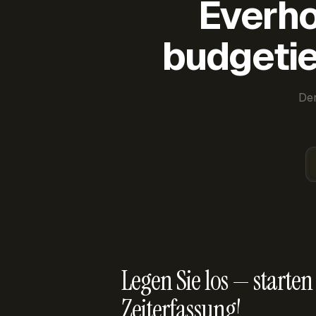
Everho
budgetie
Der
Legen Sie los — starten 
Zeiterfassung!