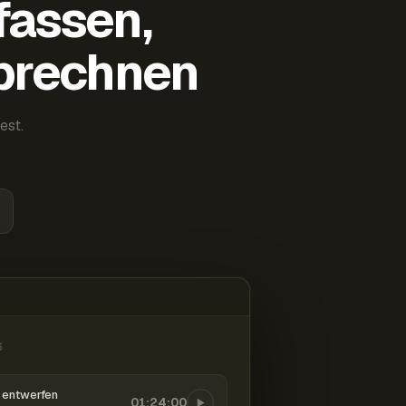
fassen,
abrechnen
est.
6
entwerfen
01:24:00