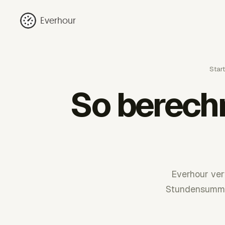
Everhour
Start
So berech
Everhour ver
Stundensummen