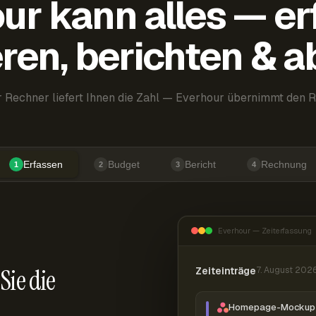
ur kann alles — er
ren, berichten & 
 Rechner liefert Ihnen die Zahl — Everhour übernimmt den R
Erfassen
Budget
Bericht
Rechnung
1
2
3
4
Everhour — Zeiterfassung
Sie die
Zeiteinträge
7. August 202
Homepage-Mockup 