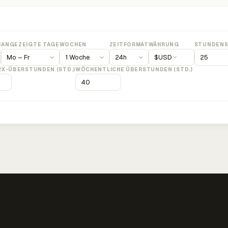
M
ANGEZEIGTE TAGE
WOCHEN
ZEITFORMAT
WÄHRUNG
STUNDENS
$
USD
2X-ÜBERSTUNDEN (STD.)
WÖCHENTLICHE ÜBERSTUNDEN (STD.)