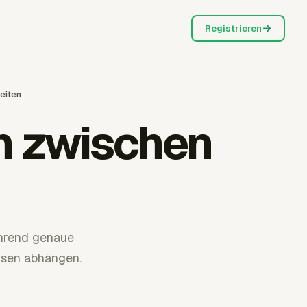
Registrieren
eiten
n zwischen
ährend genaue
usen abhängen.