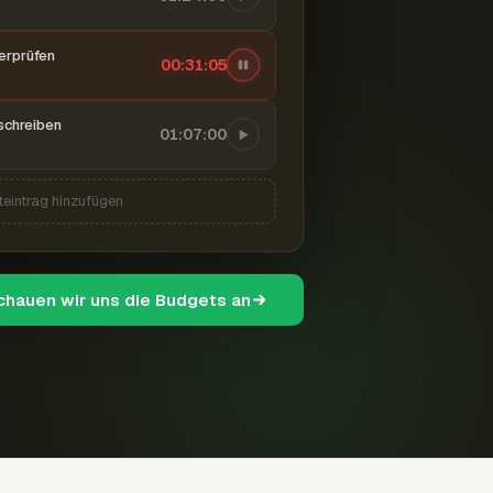
berprüfen
00:31:06
schreiben
01:07:00
teintrag hinzufügen
schauen wir uns die Budgets an