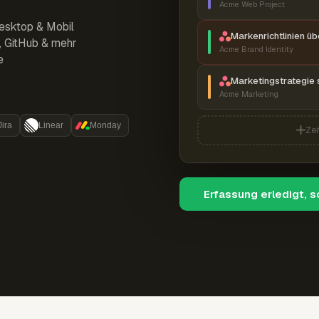
Acme Web Project
esktop & Mobil
Markenrichtlinien ü
r, GitHub & mehr
Acme Brand Identity
e
Marketingstrategie 
Acme Marketing
Jira
Linear
Monday
Zei
Erfassung erledigt, 