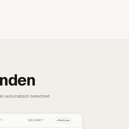
unden
en automatisch berechnet.
HT
GESAMT
+ Notizen