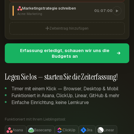
Marketingstrategie schreiben
01:07:00
Acme Marketing
Zeiteintrag hinzufügen
Erfassung erledigt, schauen wir uns die
Budgets an
Legen Sie los — starten Sie die Zeiterfassung!
Timer mit einem Klick — Browser, Desktop & Mobil
Funktioniert in Asana, ClickUp, Linear, GitHub & mehr
Einfache Einrichtung, keine Lernkurve
Funktioniert mit Ihrem Lieblingstool:
Asana
Basecamp
ClickUp
Jira
Linear