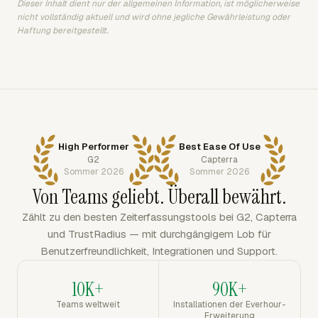
Dieser Inhalt dient nur der allgemeinen Information, ist möglicherweise
nicht vollständig aktuell und wird ohne jegliche Gewährleistung oder
Haftung bereitgestellt.
High Performer
Best Ease Of Use
G2
Capterra
Sommer 2026
Sommer 2026
Von Teams geliebt. Überall bewährt.
Zählt zu den besten Zeiterfassungstools bei G2, Capterra
und TrustRadius — mit durchgängigem Lob für
Benutzerfreundlichkeit, Integrationen und Support.
10K+
90K+
Teams weltweit
Installationen der Everhour-
Erweiterung