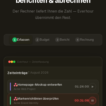
berichten & abrechnen
Der Rechner liefert Ihnen die Zahl — Everhour
übernimmt den Rest.
Erfassen
Budget
Bericht
Rechnung
1
2
3
4
Everhour — Zeiterfassung
Zeiteinträge
7. August 2026
Homepage-Mockup entwerfen
01:24:00
Acme Web Project
Markenrichtlinien überprüfen
00:31:07
Acme Brand Identity