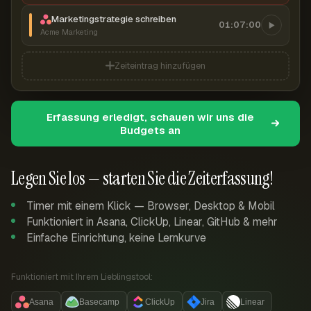
Marketingstrategie schreiben
01:07:00
Acme Marketing
Zeiteintrag hinzufügen
Erfassung erledigt, schauen wir uns die
Budgets an
Legen Sie los — starten Sie die Zeiterfassung!
Timer mit einem Klick — Browser, Desktop & Mobil
Funktioniert in Asana, ClickUp, Linear, GitHub & mehr
Einfache Einrichtung, keine Lernkurve
Funktioniert mit Ihrem Lieblingstool:
Asana
Basecamp
ClickUp
Jira
Linear