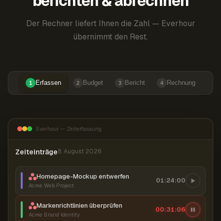
berichten & abrechnen
Der Rechner liefert Ihnen die Zahl — Everhour
übernimmt den Rest.
Erfassen
Budget
Bericht
Rechnung
1
2
3
4
Everhour — Zeiterfassung
Zeiteinträge
8. August 2026
Homepage-Mockup entwerfen
01:24:00
Acme Web Project
Markenrichtlinien überprüfen
00:31:06
Acme Brand Identity