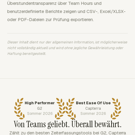
Überstundentransparenz über Team Hours und
benutzerdefinierte Berichte zeigen und CSV-, Excel/XLSX-
oder PDF-Dateien zur Prüfung exportieren.
Dieser Inhalt dient nur der allgemeinen Information, ist möglicherweise
nicht vollständig aktuell und wird ohne jegliche Gewährleistung oder
Haftung bereitgestellt.
High Performer
Best Ease Of Use
G2
Capterra
Sommer 2026
Sommer 2026
Von Teams geliebt. Überall bewährt.
Zählt zu den besten Zeiterfassungstools bei G2, Capterra