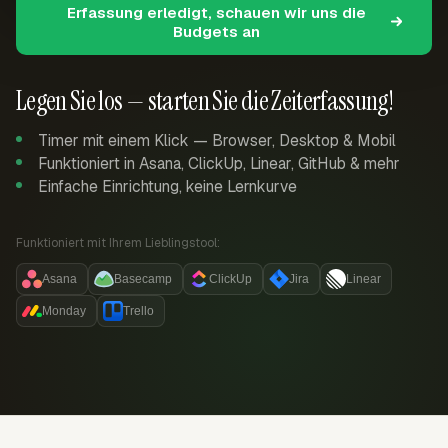
Erfassung erledigt, schauen wir uns die
Budgets an
Legen Sie los — starten Sie die Zeiterfassung!
Timer mit einem Klick — Browser, Desktop & Mobil
Funktioniert in Asana, ClickUp, Linear, GitHub & mehr
Einfache Einrichtung, keine Lernkurve
Funktioniert mit Ihrem Lieblingstool:
Asana
Basecamp
ClickUp
Jira
Linear
Monday
Trello