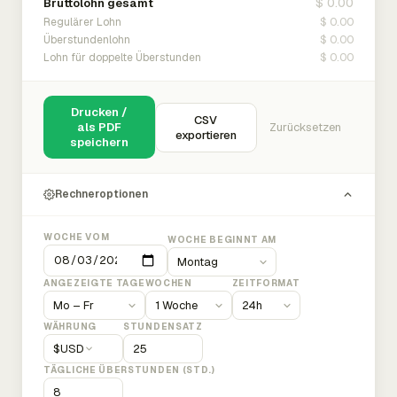
$ 0.00
Bruttolohn gesamt
$ 0.00
Regulärer Lohn
$ 0.00
Überstundenlohn
$ 0.00
Lohn für doppelte Überstunden
Drucken /
CSV
als PDF
Zurücksetzen
exportieren
speichern
Rechneroptionen
WOCHE VOM
WOCHE BEGINNT AM
ANGEZEIGTE TAGE
WOCHEN
ZEITFORMAT
WÄHRUNG
STUNDENSATZ
$
USD
TÄGLICHE ÜBERSTUNDEN (STD.)