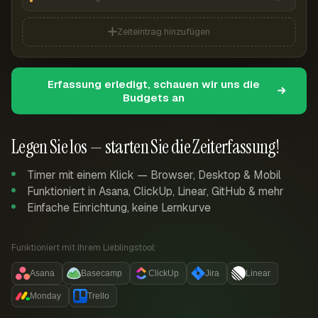
Zeiteintrag hinzufügen
Erfassung erledigt, schauen wir uns die
Budgets an
Legen Sie los — starten Sie die Zeiterfassung!
Timer mit einem Klick — Browser, Desktop & Mobil
Funktioniert in Asana, ClickUp, Linear, GitHub & mehr
Einfache Einrichtung, keine Lernkurve
Funktioniert mit Ihrem Lieblingstool:
Asana
Basecamp
ClickUp
Jira
Linear
Monday
Trello