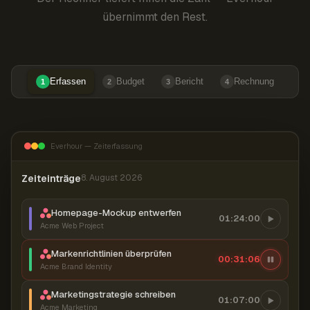
übernimmt den Rest.
Erfassen
Budget
Bericht
Rechnung
1
2
3
4
Everhour — Zeiterfassung
Zeiteinträge
8. August 2026
Homepage-Mockup entwerfen
01:24:00
Acme Web Project
Markenrichtlinien überprüfen
00:31:07
Acme Brand Identity
Marketingstrategie schreiben
01:07:00
Acme Marketing