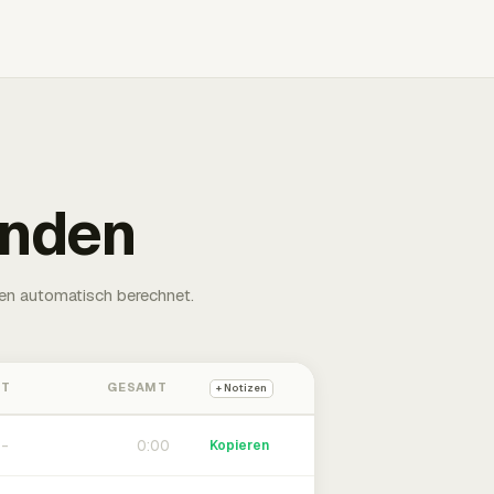
unden
en automatisch berechnet.
HT
GESAMT
+ Notizen
0:00
Kopieren