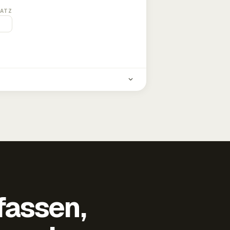
ATZ
fassen,