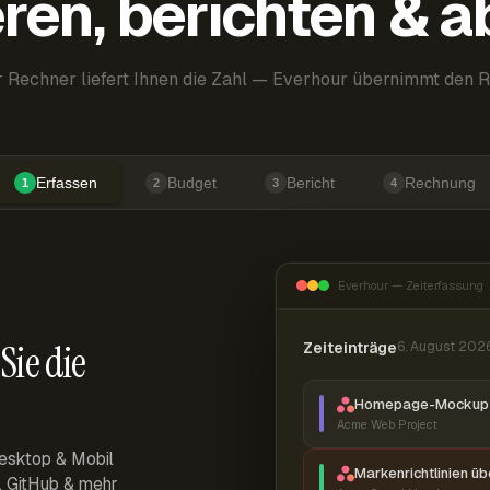
ren, berichten & 
 Rechner liefert Ihnen die Zahl — Everhour übernimmt den R
Erfassen
Budget
Bericht
Rechnung
1
2
3
4
Everhour — Zeiterfassung
Sie die
Zeiteinträge
6. August 202
Homepage-Mockup 
Acme Web Project
esktop & Mobil
Markenrichtlinien ü
r, GitHub & mehr