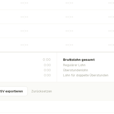
0:00
Bruttolohn gesamt
0:00
Regulärer Lohn
0:00
Überstundenlohn
0:00
Lohn für doppelte Überstunden
SV exportieren
Zurücksetzen