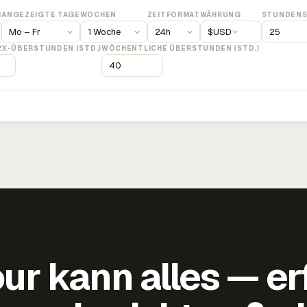
M
ANGEZEIGTE TAGE
WOCHEN
ZEITFORMAT
WÄHRUNG
STUNDENS
$
USD
2X-ÜBERSTUNDEN (STD.)
WÖCHENTLICHE ÜBERSTUNDEN (STD.)
ur kann alles — er