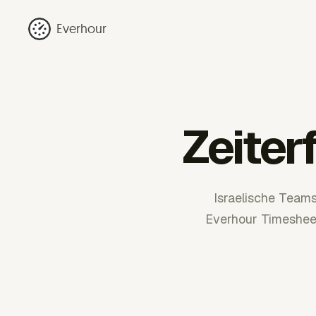
Everhour
Zeiter
Israelische Team
Everhour Timesheet