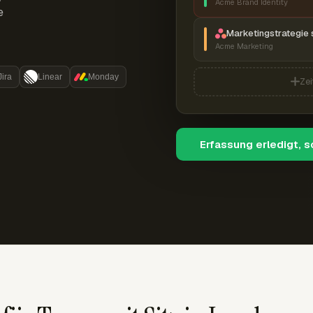
Acme Brand Identity
e
Marketingstrategie 
Acme Marketing
Jira
Linear
Monday
Zei
Erfassung erledigt, 