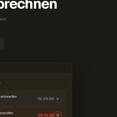
abrechnen
est.
6
entwerfen
01:24:00
berprüfen
00:31:06