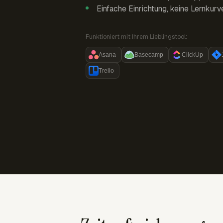
Einfache Einrichtung, keine Lernkurv
Funktioniert mit Ihrem Lieblingstool:
Asana
Basecamp
ClickUp
Trello