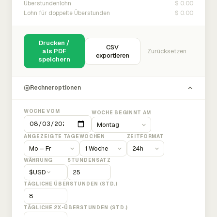
$ 0.00
Überstundenlohn
$ 0.00
Lohn für doppelte Überstunden
Drucken /
CSV
als PDF
Zurücksetzen
exportieren
speichern
Rechneroptionen
WOCHE VOM
WOCHE BEGINNT AM
ANGEZEIGTE TAGE
WOCHEN
ZEITFORMAT
WÄHRUNG
STUNDENSATZ
$
USD
TÄGLICHE ÜBERSTUNDEN (STD.)
TÄGLICHE 2X-ÜBERSTUNDEN (STD.)