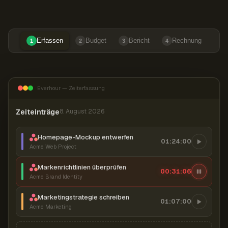
Erfassen
Budget
Bericht
Rechnung
1
2
3
4
Everhour — Zeiterfassung
Zeiteinträge
8. August 2026
Homepage-Mockup entwerfen
01:24:00
Acme Web Project
Markenrichtlinien überprüfen
00:31:07
Acme Brand Identity
Marketingstrategie schreiben
01:07:00
Acme Marketing