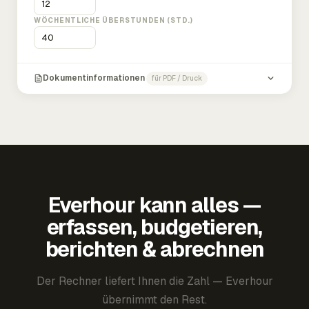
WÖCHENTLICHE ÜBERSTUNDEN (STD.)
Dokumentinformationen
für PDF / Druck
Everhour kann alles —
erfassen, budgetieren,
berichten & abrechnen
Der Rechner liefert Ihnen die Zahl — Everhour
übernimmt den Rest.