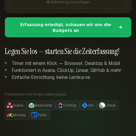
Zeiteintrag hinzufügen
Erfassung erledigt, schauen wir uns die
Budgets an
Legen Sie los — starten Sie die Zeiterfassung!
Timer mit einem Klick — Browser, Desktop & Mobil
Funktioniert in Asana, ClickUp, Linear, GitHub & mehr
Einfache Einrichtung, keine Lernkurve
Funktioniert mit Ihrem Lieblingstool:
Asana
Basecamp
ClickUp
Jira
Linear
Monday
Trello