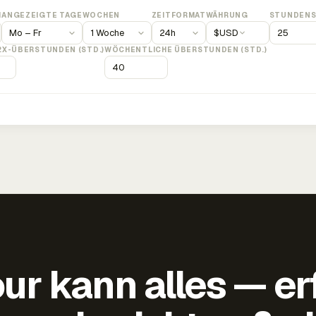
M
ANGEZEIGTE TAGE
WOCHEN
ZEITFORMAT
WÄHRUNG
STUNDENS
$
USD
2X-ÜBERSTUNDEN (STD.)
WÖCHENTLICHE ÜBERSTUNDEN (STD.)
ur kann alles — er