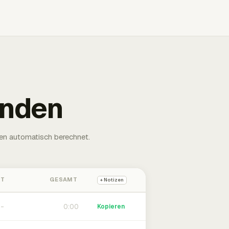
unden
en automatisch berechnet.
HT
GESAMT
+ Notizen
0:00
Kopieren