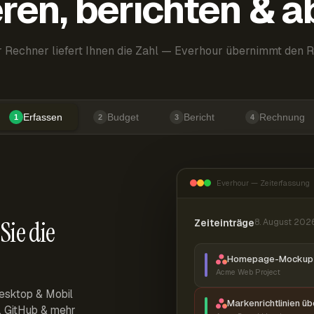
ren, berichten & 
 Rechner liefert Ihnen die Zahl — Everhour übernimmt den R
Erfassen
Budget
Bericht
Rechnung
1
2
3
4
Everhour — Zeiterfassung
Sie die
Zeiteinträge
8. August 202
Homepage-Mockup 
Acme Web Project
esktop & Mobil
Markenrichtlinien ü
r, GitHub & mehr