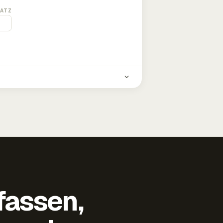
ATZ
fassen,