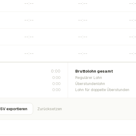
0:00
Bruttolohn gesamt
0:00
Regulärer Lohn
0:00
Überstundenlohn
0:00
Lohn für doppelte Überstunden
SV exportieren
Zurücksetzen