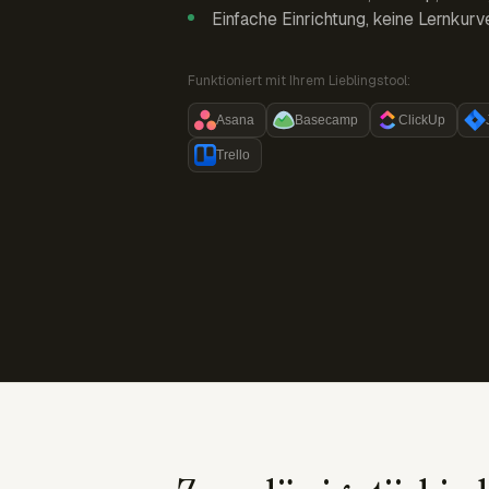
Einfache Einrichtung, keine Lernkurv
Funktioniert mit Ihrem Lieblingstool:
Asana
Basecamp
ClickUp
Trello