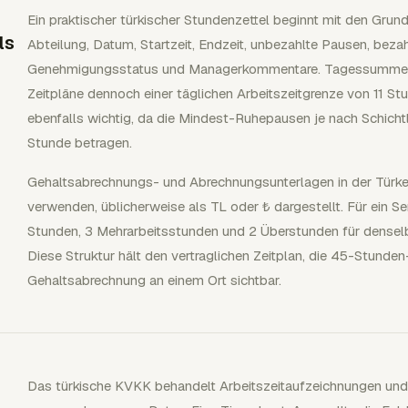
Ein praktischer türkischer Stundenzettel beginnt mit den Grun
ls
Abteilung, Datum, Startzeit, Endzeit, unbezahlte Pausen, bezah
Genehmigungsstatus und Managerkommentare. Tagessummen s
Zeitpläne dennoch einer täglichen Arbeitszeitgrenze von 11 S
ebenfalls wichtig, da die Mindest-Ruhepausen je nach Schicht
Stunde betragen.
Gehaltsabrechnungs- und Abrechnungsunterlagen in der Türkei s
verwenden, üblicherweise als TL oder ₺ dargestellt. Für ein Se
Stunden, 3 Mehrarbeitsstunden und 2 Überstunden für denselbe
Diese Struktur hält den vertraglichen Zeitplan, die 45-Stunde
Gehaltsabrechnung an einem Ort sichtbar.
Das türkische KVKK behandelt Arbeitszeitaufzeichnungen und