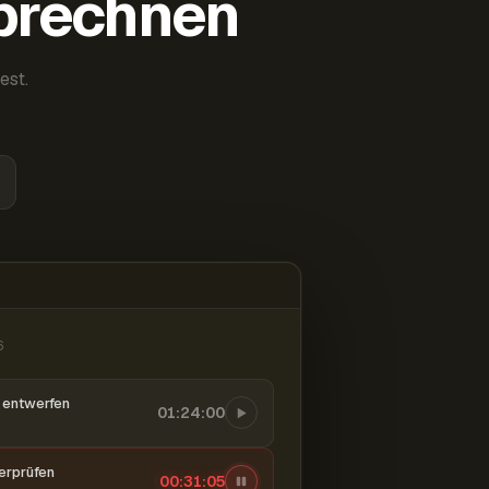
abrechnen
est.
6
entwerfen
01:24:00
berprüfen
00:31:06