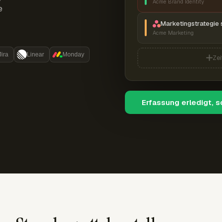
Acme Brand Identity
e
Marketingstrategie 
Acme Marketing
Jira
Linear
Monday
Zei
Erfassung erledigt, 