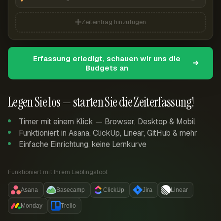
Zeiteintrag hinzufügen
Erfassung erledigt, schauen wir uns die
Budgets an
Legen Sie los — starten Sie die Zeiterfassung!
Timer mit einem Klick — Browser, Desktop & Mobil
Funktioniert in Asana, ClickUp, Linear, GitHub & mehr
Einfache Einrichtung, keine Lernkurve
Funktioniert mit Ihrem Lieblingstool:
Asana
Basecamp
ClickUp
Jira
Linear
Monday
Trello