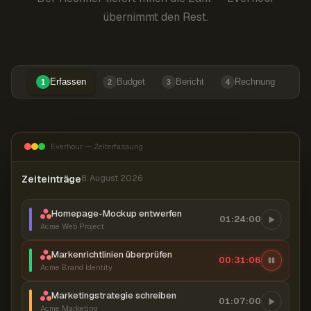
übernimmt den Rest.
Erfassen
Budget
Bericht
Rechnung
1
2
3
4
Everhour — Zeiterfassung
Zeiteinträge
8. August 2026
Homepage-Mockup entwerfen
01:24:00
Acme Web Project
Markenrichtlinien überprüfen
00:31:07
Acme Brand Identity
Marketingstrategie schreiben
01:07:00
Acme Marketing