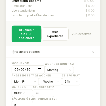
$ 0.00
Bruttolohn gesamt
$ 0.00
Regulärer Lohn
$ 0.00
Überstundenlohn
$ 0.00
Lohn für doppelte Überstunden
Drucken /
CSV
als PDF
Zurücksetzen
exportieren
speichern
Rechneroptionen
WOCHE VOM
WOCHE BEGINNT AM
ANGEZEIGTE TAGE
WOCHEN
ZEITFORMAT
WÄHRUNG
STUNDENSATZ
$
USD
TÄGLICHE ÜBERSTUNDEN (STD.)