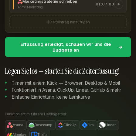
Marketingstrategie schreiben
01:07:00
Acme Marketing
Zeiteintrag hinzufügen
Erfassung erledigt, schauen wir uns die
Budgets an
Legen Sie los — starten Sie die Zeiterfassung!
Timer mit einem Klick — Browser, Desktop & Mobil
Funktioniert in Asana, ClickUp, Linear, GitHub & mehr
Einfache Einrichtung, keine Lernkurve
Funktioniert mit Ihrem Lieblingstool:
Asana
Basecamp
ClickUp
Jira
Linear
Monday
Trello