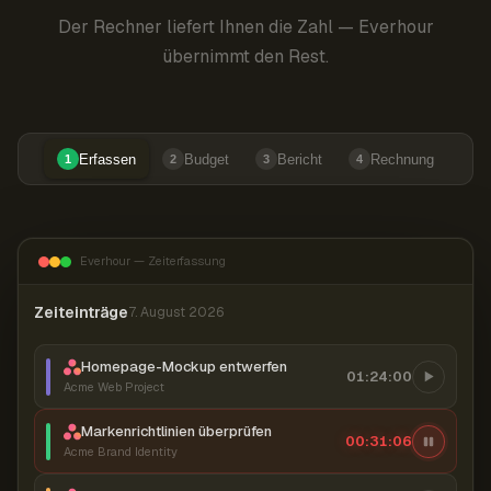
Der Rechner liefert Ihnen die Zahl — Everhour
übernimmt den Rest.
Erfassen
Budget
Bericht
Rechnung
1
2
3
4
Everhour — Zeiterfassung
Zeiteinträge
7. August 2026
Homepage-Mockup entwerfen
01:24:00
Acme Web Project
Markenrichtlinien überprüfen
00:31:06
Acme Brand Identity