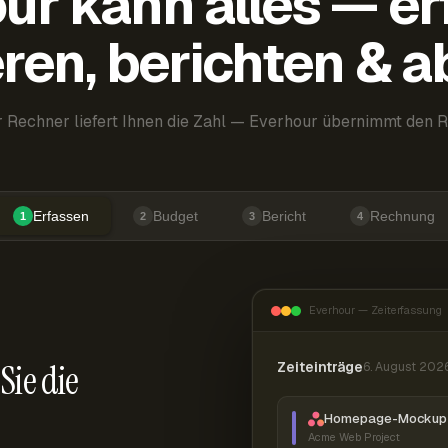
ur kann alles — er
ren, berichten & 
 Rechner liefert Ihnen die Zahl — Everhour übernimmt den R
Erfassen
Budget
Bericht
Rechnung
1
2
3
4
Everhour — Zeiterfassung
Sie die
Zeiteinträge
6. August 202
Homepage-Mockup 
Acme Web Project