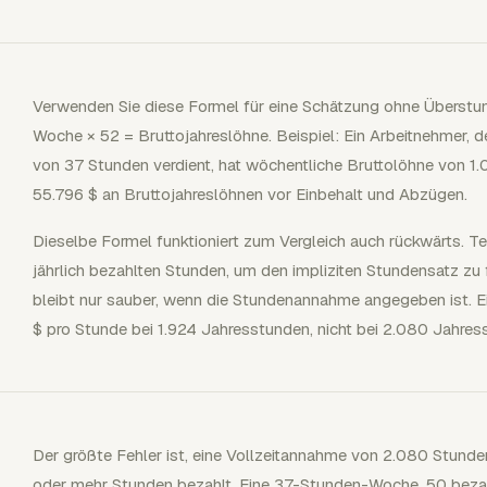
Verwenden Sie diese Formel für eine Schätzung ohne Überstu
Woche × 52 = Bruttojahreslöhne. Beispiel: Ein Arbeitnehmer, 
von 37 Stunden verdient, hat wöchentliche Bruttolöhne von 1
55.796 $ an Bruttojahreslöhnen vor Einbehalt und Abzügen.
Dieselbe Formel funktioniert zum Vergleich auch rückwärts. Tei
jährlich bezahlten Stunden, um den impliziten Stundensatz zu f
bleibt nur sauber, wenn die Stundenannahme angegeben ist. 
$ pro Stunde bei 1.924 Jahresstunden, nicht bei 2.080 Jahres
Der größte Fehler ist, eine Vollzeitannahme von 2.080 Stund
oder mehr Stunden bezahlt. Eine 37-Stunden-Woche, 50 beza