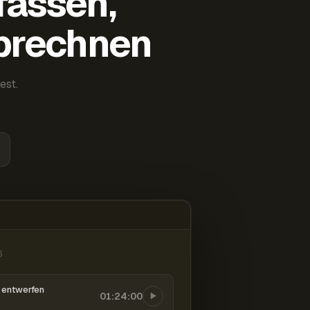
fassen,
abrechnen
est.
6
entwerfen
01:24:00