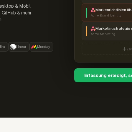
esktop & Mobil
Markenrichtlinien ü
r, GitHub & mehr
Acme Brand Identity
e
Marketingstrategie 
Acme Marketing
Jira
Linear
Monday
Zei
Erfassung erledigt, 