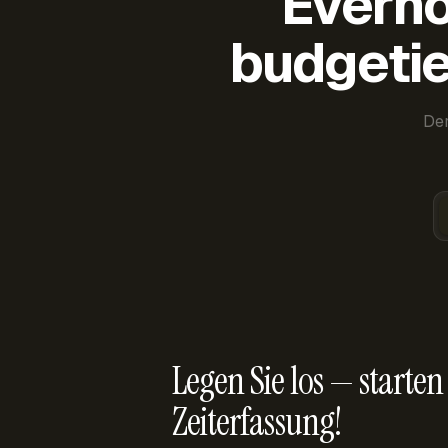
Everho
budgetie
Der
Legen Sie los — starten 
Zeiterfassung!