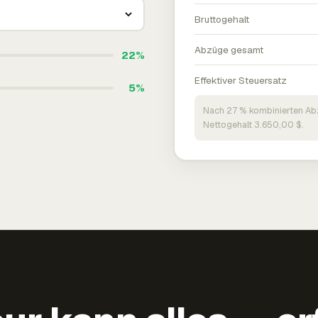
Bruttogehalt
Abzüge gesamt
22%
Effektiver Steuersatz
5%
Nach 27 % kombinierten Ab
Nettogehalt 3.650,00 $.