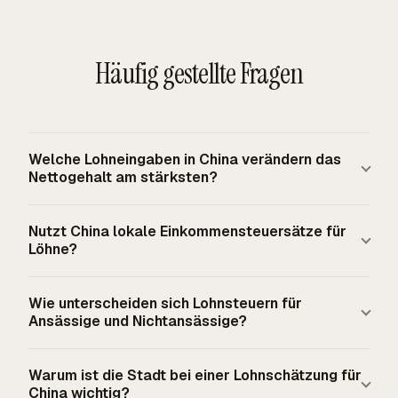
Häufig gestellte Fragen
Welche Lohneingaben in China verändern das
Nettogehalt am stärksten?
Monatliche Bruttolöhne, Arbeitnehmerbeiträge zur
Nutzt China lokale Einkommensteuersätze für
Sozialversicherung, gesetzliche Housing Fund-Beiträge,
Löhne?
der monatliche Grundfreibetrag von 5.000 CNY und
zulässige zusätzliche Abzüge bestimmen die
China erhebt keine separaten lokalen Steuern auf
Wie unterscheiden sich Lohnsteuern für
Nettogehaltsschätzung. Die Stadt oder Region ist
persönliches Einkommen. Der Einkommensteuereinbehalt
Ansässige und Nichtansässige?
ebenfalls wichtig, weil Sozialversicherungssätze,
in der Lohnabrechnung folgt nationalen Regeln zur
Beitragsbemessungsgrundlagen und Obergrenzen lokal
individuellen Einkommensteuer statt provinziellen oder
Ansässige natürliche Personen werden auf ihr jährliches
Warum ist die Stadt bei einer Lohnschätzung für
geregelt sind.
kommunalen Einkommensteuersätzen. Lokale Regeln
Gesamteinkommen, einschließlich Löhnen und Gehältern,
China wichtig?