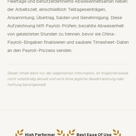
Feiertage und benutzerdefinierte Abwesenheitsarten neben
der Arbeitszeit, einschließlich Teiltageseinträgen,
Ansammlung, Übertrag, Salden und Genehmigung. Diese
Aufzeichnung hilft Payroll-Prüfern, bezahlte Abwesenheit
von geleisteten Stunden zu trennen, bevor sie China-
Payroll-Eingaben finalisieren und saubere Timesheet-Daten
an den Payroll-Prozess senden.
Dieser Inhalt dient nur der allgemeinen Information, ist möglicherweise
nicht vollständig aktuell und wird ohne jegliche Gewährleistung oder
Haftung bereitgestellt.
High Performer
Best Ease Of Use