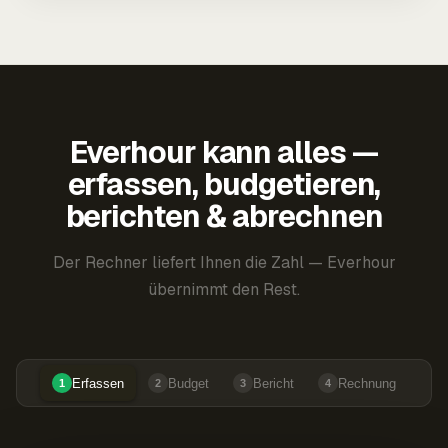
Everhour kann alles —
erfassen, budgetieren,
berichten & abrechnen
Der Rechner liefert Ihnen die Zahl — Everhour
übernimmt den Rest.
Erfassen
Budget
Bericht
Rechnung
1
2
3
4