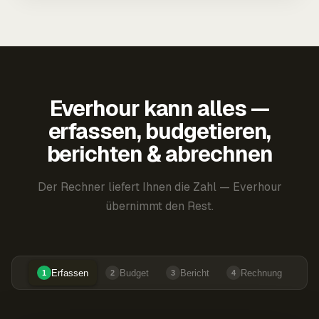
Everhour kann alles —
erfassen, budgetieren,
berichten & abrechnen
Der Rechner liefert Ihnen die Zahl — Everhour
übernimmt den Rest.
Erfassen
Budget
Bericht
Rechnung
1
2
3
4