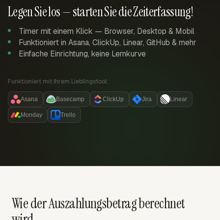
Legen Sie los — starten Sie die Zeiterfassung!
Timer mit einem Klick — Browser, Desktop & Mobil
Funktioniert in Asana, ClickUp, Linear, GitHub & mehr
Einfache Einrichtung, keine Lernkurve
Funktioniert mit Ihrem Lieblingstool:
Asana
Basecamp
ClickUp
Jira
Linear
Monday
Trello
Wie der Auszahlungsbetrag berechnet
wird