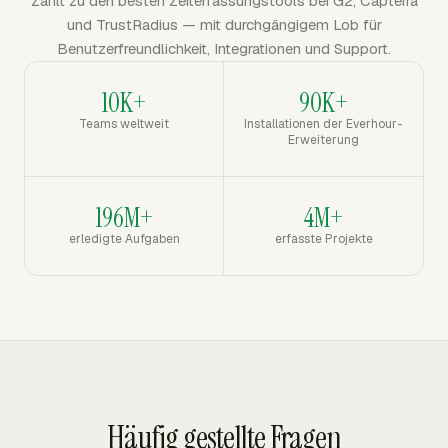
Zählt zu den besten Zeiterfassungstools bei G2, Capterra
und TrustRadius — mit durchgängigem Lob für
Benutzerfreundlichkeit, Integrationen und Support.
10K+
90K+
Teams weltweit
Installationen der Everhour-
Erweiterung
196M+
4M+
erledigte Aufgaben
erfasste Projekte
Häufig gestellte Fragen