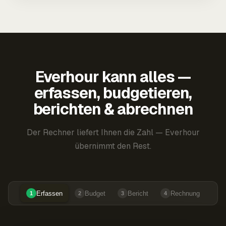
Everhour kann alles —
erfassen, budgetieren,
berichten & abrechnen
Der Rechner liefert Ihnen die Zahl — Everhour
übernimmt den Rest.
Erfassen
Budget
Bericht
Rechnung
1
2
3
4