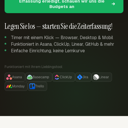
Erfassung erledigt, schauen wir uns die
Budgets an
Legen Sie los — starten Sie die Zeiterfassung!
Timer mit einem Klick — Browser, Desktop & Mobil
Funktioniert in Asana, ClickUp, Linear, GitHub & mehr
Einfache Einrichtung, keine Lernkurve
Funktioniert mit Ihrem Lieblingstool:
Asana
Basecamp
ClickUp
Jira
Linear
Monday
Trello