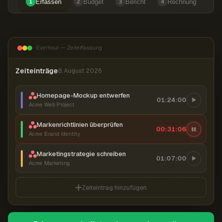
Erfassen
Budget
Bericht
Rechnung
1
2
3
4
Everhour — Zeiterfassung
Zeiteinträge
8. August 2026
Homepage-Mockup entwerfen
01:24:00
Acme Web Project
Markenrichtlinien überprüfen
00:31:06
Acme Brand Identity
Marketingstrategie schreiben
01:07:00
Acme Marketing
Zeiteintrag hinzufügen