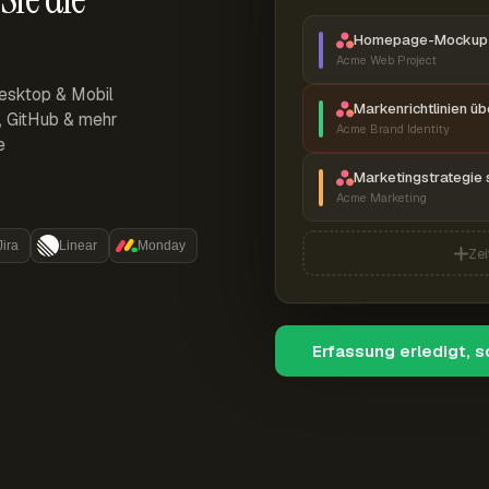
Homepage-Mockup 
Acme Web Project
esktop & Mobil
Markenrichtlinien ü
r, GitHub & mehr
Acme Brand Identity
e
Marketingstrategie 
Acme Marketing
Jira
Linear
Monday
Zei
Erfassung erledigt, 