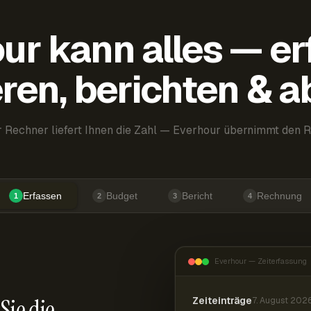
ur kann alles — er
ren, berichten & 
 Rechner liefert Ihnen die Zahl — Everhour übernimmt den R
Erfassen
Budget
Bericht
Rechnung
1
2
3
4
Everhour — Zeiterfassung
Sie die
Zeiteinträge
7. August 202