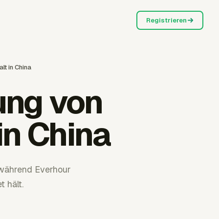
Registrieren
lt in China
ung von
in China
, während Everhour
 hält.