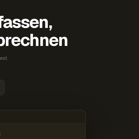
fassen,
abrechnen
est.
6