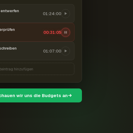
entwerfen
01:24:00
berprüfen
00:31:06
schreiben
01:07:00
teintrag hinzufügen
schauen wir uns die Budgets an