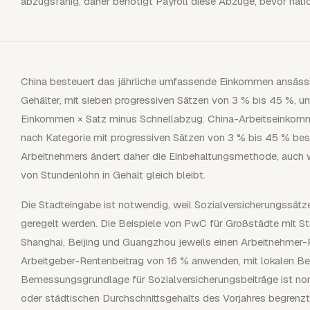
abzugsfähig, daher benötigt Payroll diese Abzüge, bevor nat
China besteuert das jährliche umfassende Einkommen ansässig
Gehälter, mit sieben progressiven Sätzen von 3 % bis 45 %, u
Einkommen × Satz minus Schnellabzug. China-Arbeitseinkomm
nach Kategorie mit progressiven Sätzen von 3 % bis 45 % bes
Arbeitnehmers ändert daher die Einbehaltungsmethode, auch
von Stundenlohn in Gehalt gleich bleibt.
Die Stadteingabe ist notwendig, weil Sozialversicherungssät
geregelt werden. Die Beispiele von PwC für Großstädte mit 
Shanghai, Beijing und Guangzhou jeweils einen Arbeitnehmer-
Arbeitgeber-Rentenbeitrag von 16 % anwenden, mit lokalen Be
Bemessungsgrundlage für Sozialversicherungsbeiträge ist no
oder städtischen Durchschnittsgehalts des Vorjahres begrenzt