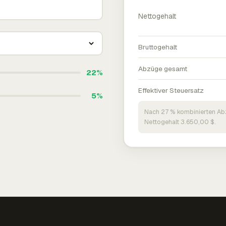
Nettogehalt
Bruttogehalt
Abzüge gesamt
22%
Effektiver Steuersatz
5%
Nach 27 % kombinierten Ab
Nettogehalt 3.650,00 $.