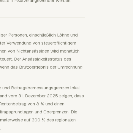
ionale IIT-Sätze angewendet werden.
er Personen, einschließlich Löhne und
nter Verwendung von steuerpflichtigem
en von Nichtansässigen wird monatlich
teuert. Der Ansässigkeitsstatus des
 wenn das Bruttoergebnis der Umrechnung
ze und Beitragsbemessungsgrenzen lokal
Stand vom 31. Dezember 2025 zeigen, dass
Rentenbeitrag von 8 % und einen
itragsgrundlagen und Obergrenzen. Die
rmalerweise auf 300 % des regionalen
.