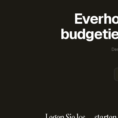
Everho
budgetie
Der
Legen Sie los — starten 