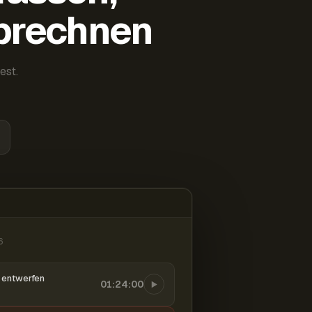
abrechnen
est.
6
entwerfen
01:24:00