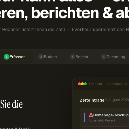
ren, berichten & 
 Rechner liefert Ihnen die Zahl — Everhour übernimmt den R
Erfassen
Budget
Bericht
Rechnung
1
2
3
4
Everhour — Zeiterfassung
Sie die
Zeiteinträge
9. August 202
Homepage-Mockup 
Acme Web Project