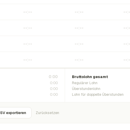
0:00
Bruttolohn gesamt
0:00
Regulärer Lohn
0:00
Überstundenlohn
0:00
Lohn für doppelte Überstunden
SV exportieren
Zurücksetzen