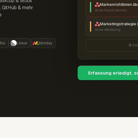
esktop & Mobil
Markenrichtlinien ü
r, GitHub & mehr
Acme Brand Identity
e
Marketingstrategie 
Acme Marketing
Jira
Linear
Monday
Zei
Erfassung erledigt, 