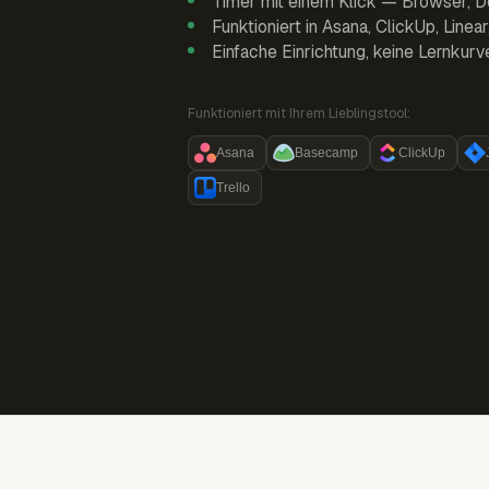
Timer mit einem Klick — Browser, D
Funktioniert in Asana, ClickUp, Linea
Einfache Einrichtung, keine Lernkurv
Funktioniert mit Ihrem Lieblingstool:
Asana
Basecamp
ClickUp
Trello