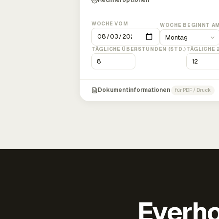
Rechneroptionen
WOCHE VOM
WOCHE BEGINNT A
TÄGLICHE ÜBERSTUNDEN (STD.)
TÄGLICHE 
Dokumentinformationen
für PDF / Druck
Everho