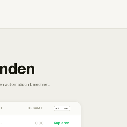
unden
en automatisch berechnet.
HT
GESAMT
+ Notizen
0:00
Kopieren