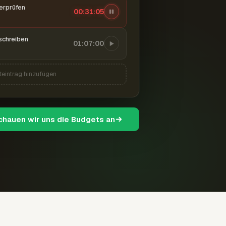
berprüfen
00:31:06
schreiben
01:07:00
teintrag hinzufügen
schauen wir uns die Budgets an