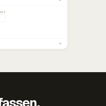
ATZ
fassen,