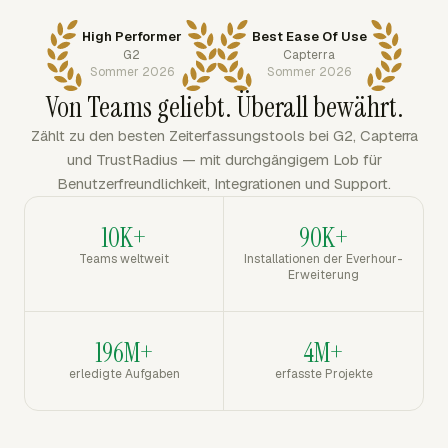
High Performer
Best Ease Of Use
G2
Capterra
Sommer 2026
Sommer 2026
Von Teams geliebt. Überall bewährt.
Zählt zu den besten Zeiterfassungstools bei G2, Capterra
und TrustRadius — mit durchgängigem Lob für
Benutzerfreundlichkeit, Integrationen und Support.
10K+
90K+
Teams weltweit
Installationen der Everhour-
Erweiterung
196M+
4M+
erledigte Aufgaben
erfasste Projekte