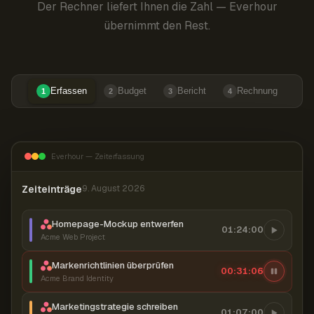
Der Rechner liefert Ihnen die Zahl — Everhour
übernimmt den Rest.
Erfassen
Budget
Bericht
Rechnung
1
2
3
4
Everhour — Zeiterfassung
Zeiteinträge
9. August 2026
Homepage-Mockup entwerfen
01:24:00
Acme Web Project
Markenrichtlinien überprüfen
00:31:07
Acme Brand Identity
Marketingstrategie schreiben
01:07:00