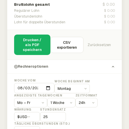
$ 0.00
Bruttolohn gesamt
$ 0.00
Regulärer Lohn
$ 0.00
Überstundenlohn
$ 0.00
Lohn für doppelte Überstunden
Drucken /
CSV
als PDF
Zurücksetzen
exportieren
speichern
Rechneroptionen
WOCHE VOM
WOCHE BEGINNT AM
ANGEZEIGTE TAGE
WOCHEN
ZEITFORMAT
WÄHRUNG
STUNDENSATZ
$
USD
TÄGLICHE ÜBERSTUNDEN (STD.)