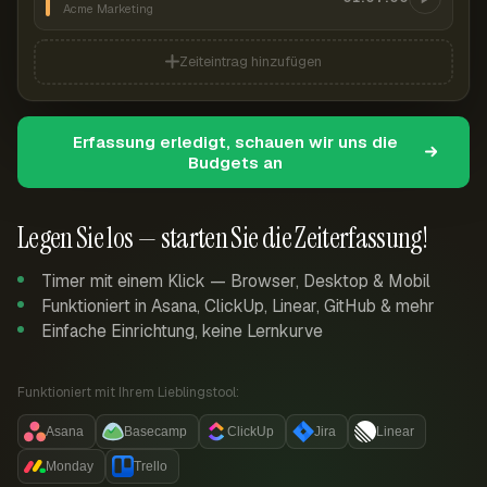
Acme Marketing
Zeiteintrag hinzufügen
Erfassung erledigt, schauen wir uns die
Budgets an
Legen Sie los — starten Sie die Zeiterfassung!
Timer mit einem Klick — Browser, Desktop & Mobil
Funktioniert in Asana, ClickUp, Linear, GitHub & mehr
Einfache Einrichtung, keine Lernkurve
Funktioniert mit Ihrem Lieblingstool:
Asana
Basecamp
ClickUp
Jira
Linear
Monday
Trello