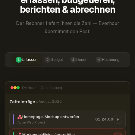
berichten & abrechnen
Der Rechner liefert Ihnen die Zahl — Everhour
übernimmt den Rest.
Erfassen
Budget
Bericht
Rechnung
1
2
3
4
Everhour — Zeiterfassung
Zeiteinträge
7. August 2026
Homepage-Mockup entwerfen
01:24:00
Acme Web Project
Markenrichtlinien überprüfen