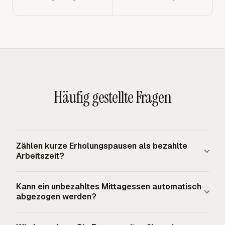
Häufig gestellte Fragen
Zählen kurze Erholungspausen als bezahlte
Arbeitszeit?
Ja. Nach Bundesrecht sind kurze arbeitgeberseitig
Kann ein unbezahltes Mittagessen automatisch
bereitgestellte Pausen, üblicherweise etwa 5 bis 20
abgezogen werden?
Minuten, vergütungspflichtige Arbeitsstunden. Sie
bleiben in der bezahlten Zeit enthalten und zählen zu den
Ein unbezahltes Mittagessen kann nur abgezogen