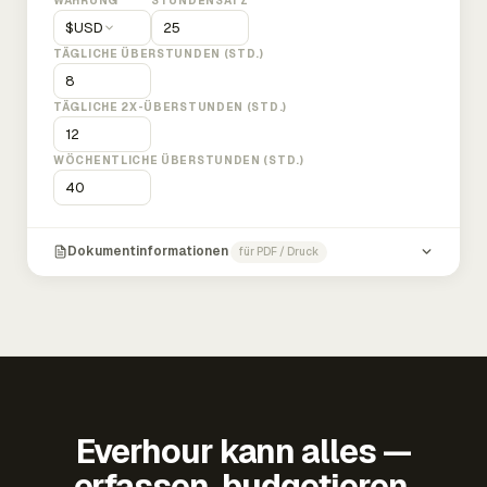
WÄHRUNG
STUNDENSATZ
$
USD
TÄGLICHE ÜBERSTUNDEN (STD.)
TÄGLICHE 2X-ÜBERSTUNDEN (STD.)
WÖCHENTLICHE ÜBERSTUNDEN (STD.)
Dokumentinformationen
für PDF / Druck
Everhour kann alles —
erfassen, budgetieren,