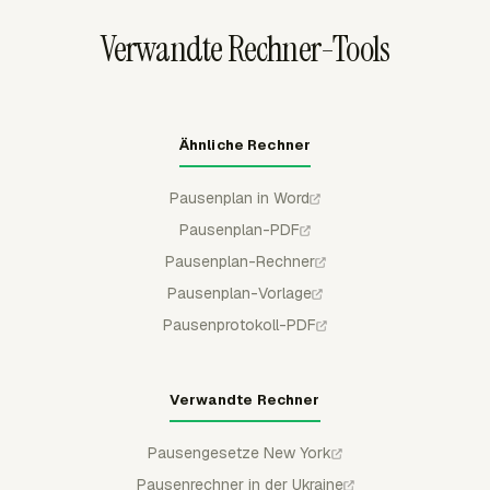
Projekt, Datumsbereich und relevanten Arbeitsdetails
Verwandte Rechner-Tools
prüfen, bevor sie diese Aufzeichnungen für die
Lohnabrechnungsprüfung verwenden.
Ähnliche Rechner
Pausenplan in Word
Pausenplan-PDF
Pausenplan-Rechner
Pausenplan-Vorlage
Pausenprotokoll-PDF
Verwandte Rechner
Pausengesetze New York
Pausenrechner in der Ukraine