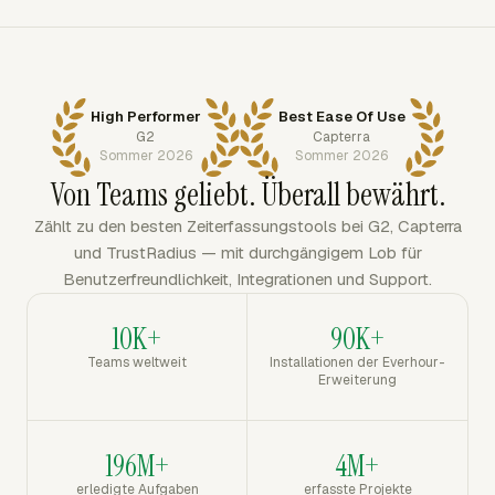
High Performer
Best Ease Of Use
G2
Capterra
Sommer 2026
Sommer 2026
Von Teams geliebt. Überall bewährt.
Zählt zu den besten Zeiterfassungstools bei G2, Capterra
und TrustRadius — mit durchgängigem Lob für
Benutzerfreundlichkeit, Integrationen und Support.
10K+
90K+
Teams weltweit
Installationen der Everhour-
Erweiterung
196M+
4M+
erledigte Aufgaben
erfasste Projekte