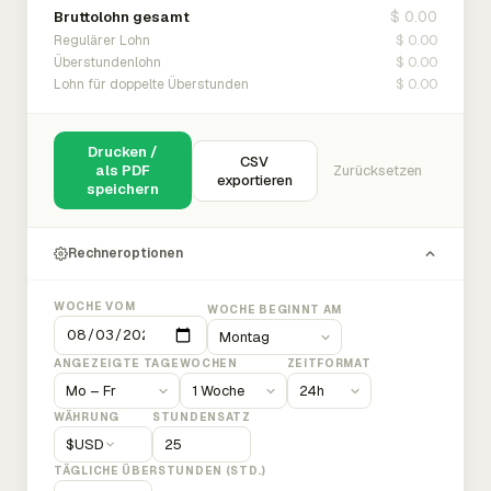
$ 0.00
Bruttolohn gesamt
$ 0.00
Regulärer Lohn
$ 0.00
Überstundenlohn
$ 0.00
Lohn für doppelte Überstunden
Drucken /
CSV
als PDF
Zurücksetzen
exportieren
speichern
Rechneroptionen
WOCHE VOM
WOCHE BEGINNT AM
ANGEZEIGTE TAGE
WOCHEN
ZEITFORMAT
WÄHRUNG
STUNDENSATZ
$
USD
TÄGLICHE ÜBERSTUNDEN (STD.)