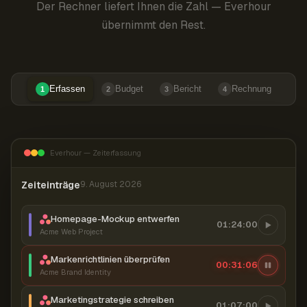
Der Rechner liefert Ihnen die Zahl — Everhour
übernimmt den Rest.
Erfassen
Budget
Bericht
Rechnung
1
2
3
4
Everhour — Zeiterfassung
Zeiteinträge
9. August 2026
Homepage-Mockup entwerfen
01:24:00
Acme Web Project
Markenrichtlinien überprüfen
00:31:07
Acme Brand Identity
Marketingstrategie schreiben
01:07:00