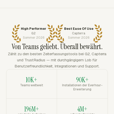
High Performer
Best Ease Of Use
G2
Capterra
Sommer 2026
Sommer 2026
Von Teams geliebt. Überall bewährt.
Zählt zu den besten Zeiterfassungstools bei G2, Capterra
und TrustRadius — mit durchgängigem Lob für
Benutzerfreundlichkeit, Integrationen und Support.
10K+
90K+
Teams weltweit
Installationen der Everhour-
Erweiterung
196M+
4M+