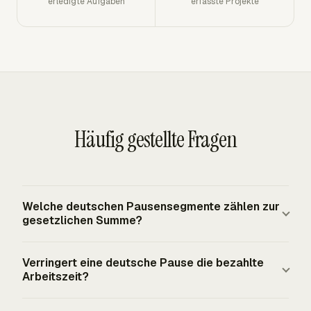
erledigte Aufgaben
erfasste Projekte
Häufig gestellte Fragen
Welche deutschen Pausensegmente zählen zur
gesetzlichen Summe?
Nur vorher festgelegte Ruhepausensegmente von
Verringert eine deutsche Pause die bezahlte
mindestens 15 Minuten zählen zur gesetzlichen
Arbeitszeit?
Pausensumme. Eine Pause von 10 Minuten kann
Müdigkeit verringern, zählt aber nach der aufgeführten
Ruhepausen sind für Zwecke des Arbeitszeitgesetzes