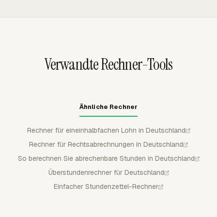
Prüfung einzureichen. Manager können eingereichte Zeit
wöchentlicher Timesheets zu prüfen.
genehmigen, ablehnen oder teilweise genehmigen, und
eingereichte oder genehmigte Einträge bleiben gesperrt,
sofern sie nicht zurückgezogen oder abgelehnt werden.
Verwandte Rechner-Tools
Ähnliche Rechner
Rechner für eineinhalbfachen Lohn in Deutschland
Rechner für Rechtsabrechnungen in Deutschland
So berechnen Sie abrechenbare Stunden in Deutschland
Überstundenrechner für Deutschland
Einfacher Stundenzettel-Rechner