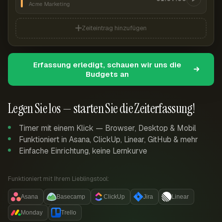
Acme Marketing
Zeiteintrag hinzufügen
Erfassung erledigt, schauen wir uns die
Budgets an
Legen Sie los — starten Sie die Zeiterfassung!
Timer mit einem Klick — Browser, Desktop & Mobil
Funktioniert in Asana, ClickUp, Linear, GitHub & mehr
Einfache Einrichtung, keine Lernkurve
Funktioniert mit Ihrem Lieblingstool:
Asana
Basecamp
ClickUp
Jira
Linear
Monday
Trello