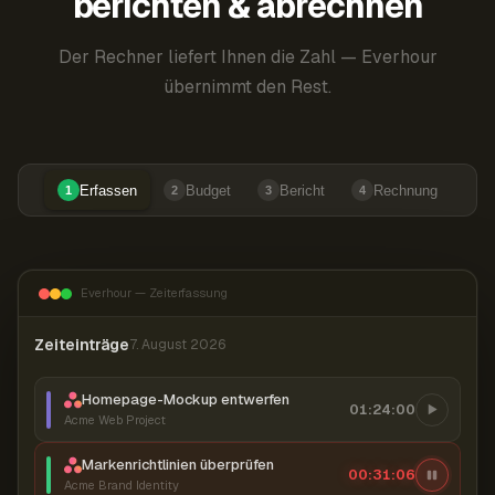
berichten & abrechnen
Der Rechner liefert Ihnen die Zahl — Everhour
übernimmt den Rest.
Erfassen
Budget
Bericht
Rechnung
1
2
3
4
Everhour — Zeiterfassung
Zeiteinträge
7. August 2026
Homepage-Mockup entwerfen
01:24:00
Acme Web Project
Markenrichtlinien überprüfen
00:31:07
Acme Brand Identity