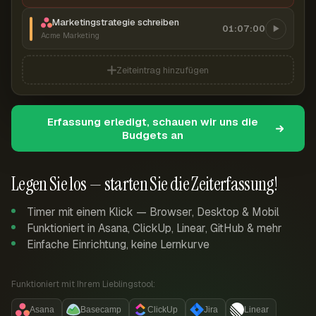
Marketingstrategie schreiben
01:07:00
Acme Marketing
Zeiteintrag hinzufügen
Erfassung erledigt, schauen wir uns die
Budgets an
Legen Sie los — starten Sie die Zeiterfassung!
Timer mit einem Klick — Browser, Desktop & Mobil
Funktioniert in Asana, ClickUp, Linear, GitHub & mehr
Einfache Einrichtung, keine Lernkurve
Funktioniert mit Ihrem Lieblingstool:
Asana
Basecamp
ClickUp
Jira
Linear