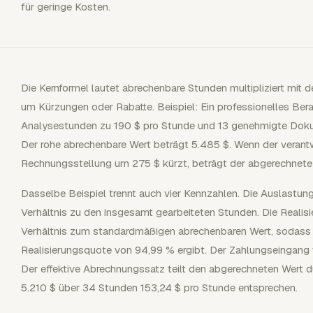
für geringe Kosten.
Die Kernformel lautet abrechenbare Stunden multipliziert mi
um Kürzungen oder Rabatte. Beispiel: Ein professionelles Ber
Analysestunden zu 190 $ pro Stunde und 13 genehmigte Doku
Der rohe abrechenbare Wert beträgt 5.485 $. Wenn der verant
Rechnungsstellung um 275 $ kürzt, beträgt der abgerechnete 
Dasselbe Beispiel trennt auch vier Kennzahlen. Die Auslastu
Verhältnis zu den insgesamt gearbeiteten Stunden. Die Reali
Verhältnis zum standardmäßigen abrechenbaren Wert, sodass 5
Realisierungsquote von 94,99 % ergibt. Der Zahlungseingang
Der effektive Abrechnungssatz teilt den abgerechneten Wert 
5.210 $ über 34 Stunden 153,24 $ pro Stunde entsprechen.