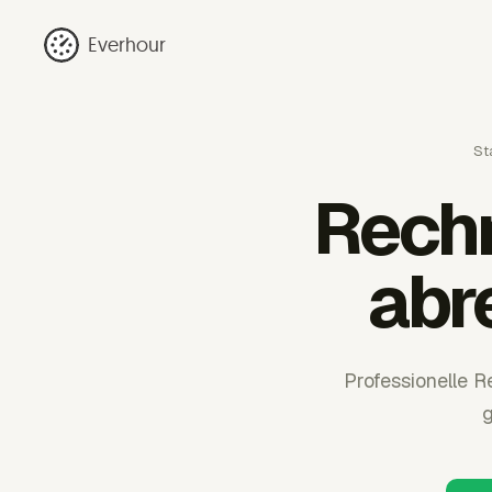
Everhour
St
Rechn
abr
Professionelle 
g