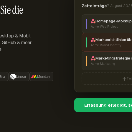
Sie die
Zeiteinträge
7. August 202
Homepage-Mockup 
Acme Web Project
esktop & Mobil
Markenrichtlinien ü
r, GitHub & mehr
Acme Brand Identity
e
Marketingstrategie 
Acme Marketing
Jira
Linear
Monday
Zei
Erfassung erledigt, 