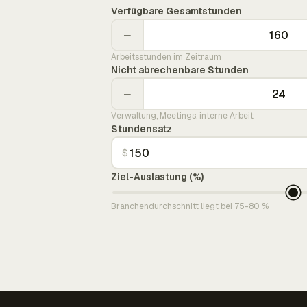
Verfügbare Gesamtstunden
−
Arbeitsstunden im Zeitraum
Nicht abrechenbare Stunden
−
Verwaltung, Meetings, interne Arbeit
Stundensatz
$
Ziel-Auslastung (%)
Branchendurchschnitt liegt bei 75-80 %