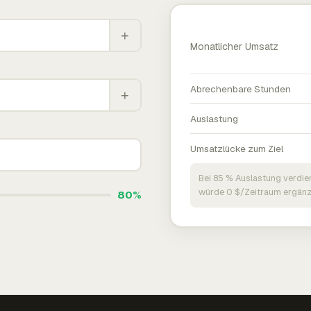
+
Monatlicher Umsatz
Abrechenbare Stunden
+
Auslastung
Umsatzlücke zum Ziel
Bei 85 % Auslastung verdie
würde 0 $/Zeitraum ergänz
80%