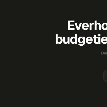
Everho
budgetie
Der