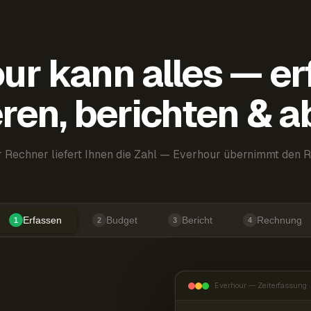
ur kann alles — er
ren, berichten & 
 Rechner liefert Ihnen die Zahl — Everhour übernimmt den R
Erfassen
Budget
Bericht
Rechnung
1
2
3
4
Everhour — Zeiterfassung