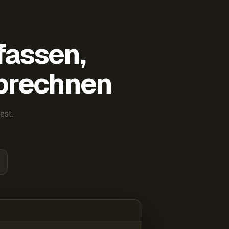
fassen,
abrechnen
est.