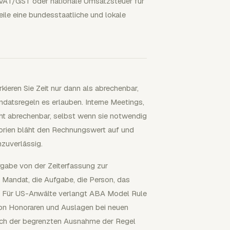
 VAT/GST oder nationale Umsatzsteuer für
eile eine bundesstaatliche und lokale
kieren Sie Zeit nur dann als abrechenbar,
datsregeln es erlauben. Interne Meetings,
icht abrechenbar, selbst wenn sie notwendig
gorien bläht den Rechnungswert auf und
nzuverlässig.
rgabe von der Zeiterfassung zur
 Mandat, die Aufgabe, die Person, das
 Für US-Anwälte verlangt ABA Model Rule
von Honoraren und Auslagen bei neuen
tlich der begrenzten Ausnahme der Regel