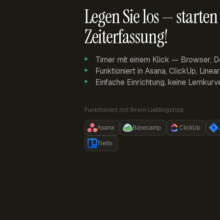
Legen Sie los — starten 
Zeiterfassung!
Timer mit einem Klick — Browser, D
Funktioniert in Asana, ClickUp, Linea
Einfache Einrichtung, keine Lernkurv
Funktioniert mit Ihrem Lieblingstool:
Asana
Basecamp
ClickUp
Trello