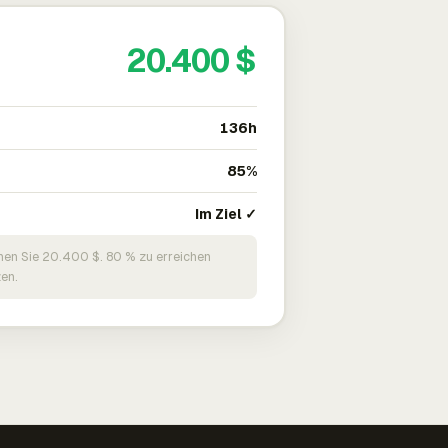
20.400 $
136h
85%
Im Ziel ✓
nen Sie 20.400 $. 80 % zu erreichen
en.