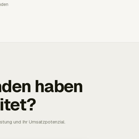
nden
nden haben
itet?
astung und Ihr Umsatzpotenzial.