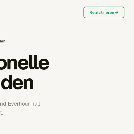
Registrieren
den
onelle
nden
nd Everhour hält
t.