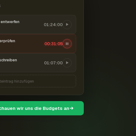
6
entwerfen
01:24:00
berprüfen
00:31:07
schreiben
01:07:00
teintrag hinzufügen
schauen wir uns die Budgets an