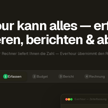
ur kann alles — er
ren, berichten & 
 Rechner liefert Ihnen die Zahl — Everhour übernimmt den R
Erfassen
Budget
Bericht
Rechnung
1
2
3
4
Everhour — Zeiterfassung