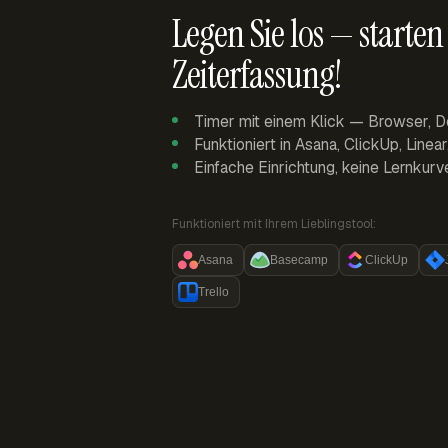
Legen Sie los — starten 
Zeiterfassung!
Timer mit einem Klick — Browser, D
Funktioniert in Asana, ClickUp, Linea
Einfache Einrichtung, keine Lernkurv
Funktioniert mit Ihrem Lieblingstool:
Asana
Basecamp
ClickUp
Trello