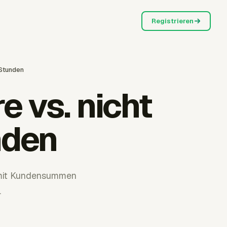
Registrieren
 Stunden
e vs. nicht
nden
damit Kundensummen
.