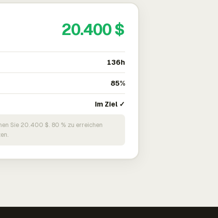
20.400 $
136h
85%
Im Ziel ✓
nen Sie 20.400 $. 80 % zu erreichen
en.