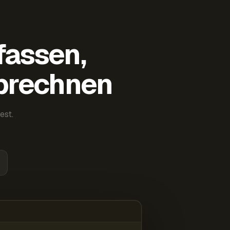
fassen,
abrechnen
est.