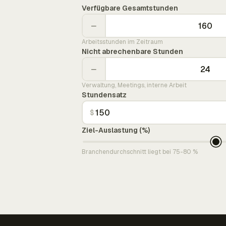
Verfügbare Gesamtstunden
−
Arbeitsstunden im Zeitraum
Nicht abrechenbare Stunden
−
Verwaltung, Meetings, interne Arbeit
Stundensatz
$
Ziel-Auslastung (%)
Branchendurchschnitt liegt bei 75-80 %