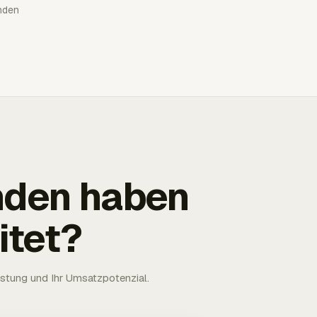
nden
nden haben
itet?
astung und Ihr Umsatzpotenzial.