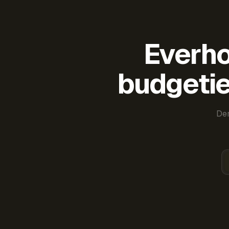
Everho
budgetie
Der