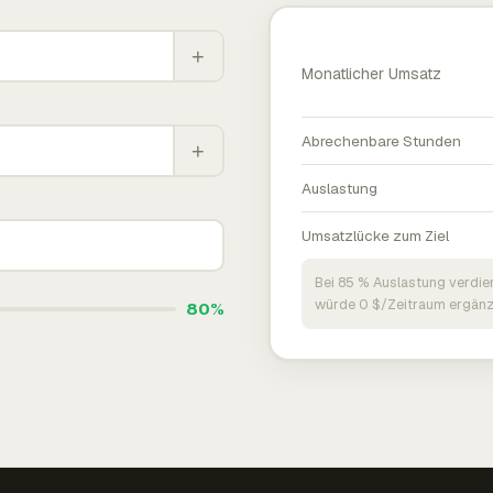
+
Monatlicher Umsatz
Abrechenbare Stunden
+
Auslastung
Umsatzlücke zum Ziel
Bei 85 % Auslastung verdie
würde 0 $/Zeitraum ergänz
80%