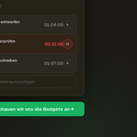
6
entwerfen
01:24:00
berprüfen
00:31:06
schreiben
01:07:00
teintrag hinzufügen
schauen wir uns die Budgets an