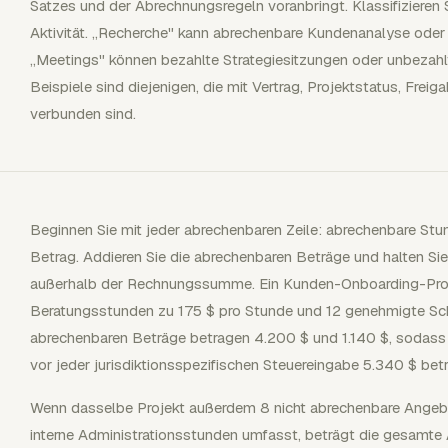
Satzes und der Abrechnungsregeln voranbringt. Klassifizieren 
Aktivität. „Recherche" kann abrechenbare Kundenanalyse oder n
„Meetings" können bezahlte Strategiesitzungen oder unbezahlt
Beispiele sind diejenigen, die mit Vertrag, Projektstatus, F
verbunden sind.
Beginnen Sie mit jeder abrechenbaren Zeile: abrechenbare St
Betrag. Addieren Sie die abrechenbaren Beträge und halten Si
außerhalb der Rechnungssumme. Ein Kunden-Onboarding-Proj
Beratungsstunden zu 175 $ pro Stunde und 12 genehmigte Sc
abrechenbaren Beträge betragen 4.200 $ und 1.140 $, sodass
vor jeder jurisdiktionsspezifischen Steuereingabe 5.340 $ betr
Wenn dasselbe Projekt außerdem 8 nicht abrechenbare Angeb
interne Administrationsstunden umfasst, beträgt die gesamte A