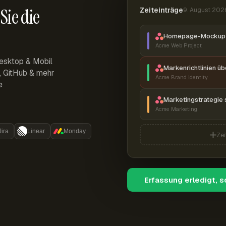
Sie die
Zeiteinträge
9. August 202
Homepage-Mockup 
Acme Web Project
esktop & Mobil
Markenrichtlinien ü
r, GitHub & mehr
Acme Brand Identity
e
Marketingstrategie 
Acme Marketing
Jira
Linear
Monday
Zei
Erfassung erledigt, 