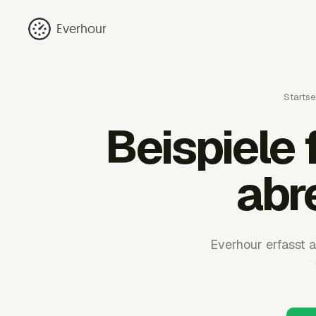
Everhour
Startse
Beispiele 
abr
Everhour erfasst 